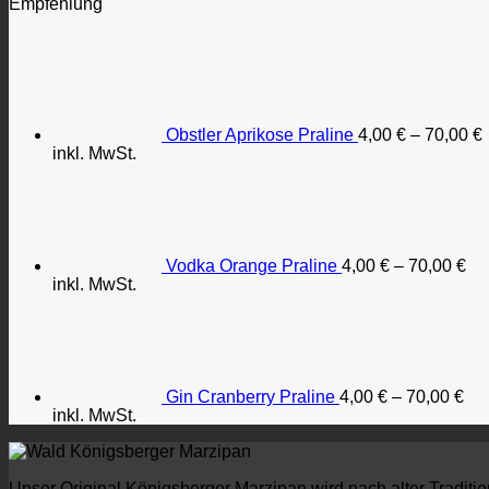
Empfehlung
Obstler Aprikose Praline
4,00
€
–
70,00
€
inkl. MwSt.
Vodka Orange Praline
4,00
€
–
70,00
€
inkl. MwSt.
Gin Cranberry Praline
4,00
€
–
70,00
€
inkl. MwSt.
Unser Original Königsberger Marzipan wird nach alter Tradition,