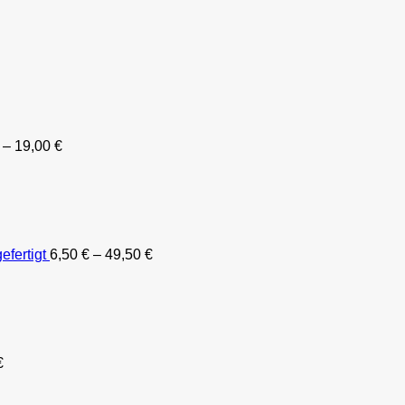
–
19,00
€
efertigt
6,50
€
–
49,50
€
€