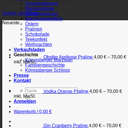
Geschenkboxen
Marzipanbrote
Zurück zum Shop
Marzipanherzen
Marzipankartoffeln
Neueste
Ostern
Pralinen
Schokolade
Teekonfekt
Weihnachten
Verkaufsladen
Geschichte
Obstler Aprikose Praline
4,00
€
–
70,00
€
Königsberger Marzipan
inkl. MwSt.
Familiengeschichte
Königsberger Schloss
Presse
Kontakt
Suchen
Vodka Orange Praline
4,00
€
–
70,00
€
nach:
inkl. MwSt.
Anmelden
Warenkorb /
0,00
€
Gin Cranberry Praline
4,00
€
–
70,00
€