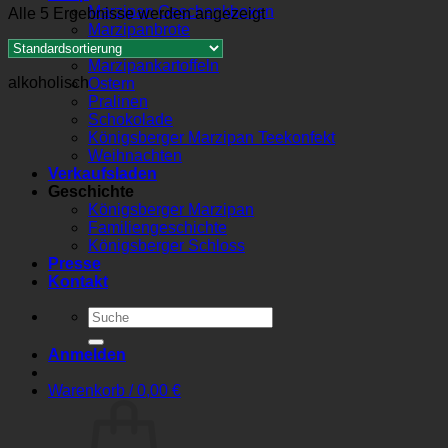
Marzipan Geschenkboxen
Alle 5 Ergebnisse werden angezeigt
Marzipanbrote
Marzipanherzen
Marzipankartoffeln
alkoholisch
Ostern
Pralinen
Schokolade
Königsberger Marzipan Teekonfekt
Weihnachten
Verkaufsladen
Geschichte
Königsberger Marzipan
Familiengeschichte
Königsberger Schloss
Presse
Kontakt
Suchen
nach:
Anmelden
Warenkorb /
0,00
€