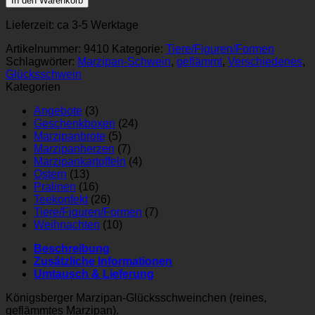
In den Warenkorb
Lieferzeit:
ca 3-5 Werktage
Artikelnummer:
9410
Kategorie:
Tiere/Figuren/Formen
Schlagwörter:
Marzipan-Schwein
,
geflämmt
,
Verschiedenes
,
Glücksschwein
Kategorien
Angebote
(3)
Geschenkboxen
(24)
Marzipanbrote
(5)
Marzipanherzen
(7)
Marzipankartoffeln
(4)
Ostern
(13)
Pralinen
(16)
Teekonfekt
(26)
Tiere/Figuren/Formen
(7)
Weihnachten
(10)
Beschreibung
Zusätzliche Informationen
Umtausch & Lieferung
Königsberger Marzipan-Glücksschweinchen (reines,
geflämmtes Marzipan).