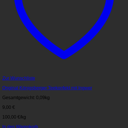
Zur Wunschliste
Original Königsberger Teekonfekt mit Ingwer
Gesamtgewicht: 0,09
kg
9,00
€
100,00
€
/
kg
In den Warenkorb