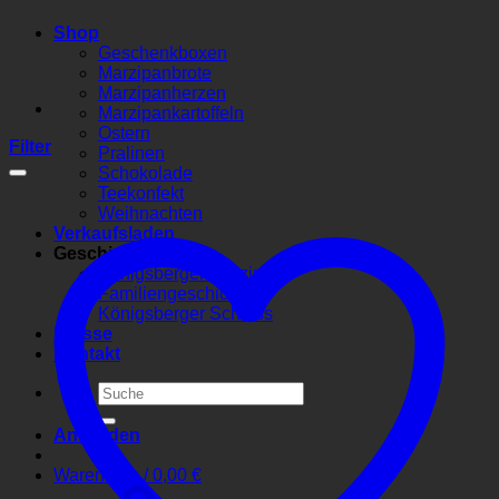
Shop
Geschenkboxen
Marzipanbrote
Marzipanherzen
Marzipankartoffeln
Ostern
Filter
Pralinen
Schokolade
Teekonfekt
Weihnachten
Verkaufsladen
Geschichte
Königsberger Marzipan
Familiengeschichte
Königsberger Schloss
Presse
Kontakt
Suchen
nach:
Anmelden
Warenkorb /
0,00
€