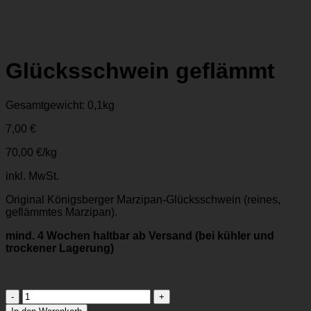
Glücksschwein geflämmt
Gesamtgewicht: 0,1
kg
7,00
€
70,00
€
/
kg
inkl. MwSt.
Original Königsberger
Marzipan-Glücksschwein
(reines,
geflämmtes Marzipan).
mind. 4 Wochen haltbar ab Versand (bei kühler und
trockener Lagerung)
Glücksschwein geflämmt
Menge