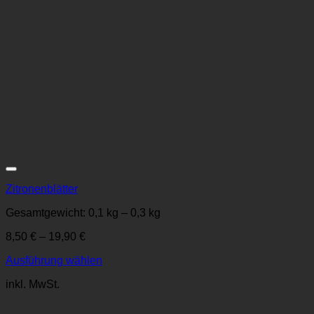
Zur Wunschliste
Zitronenblätter
Gesamtgewicht: 0,1
kg
– 0,3
kg
8,50
€
–
19,90
€
Ausführung wählen
Dieses
inkl. MwSt.
Produkt
weist
mehrere