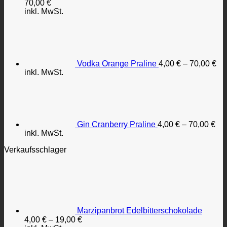
70,00
€
Produktseite
inkl. MwSt.
gewählt
werden
Vodka Orange Praline
4,00
€
–
70,00
€
inkl. MwSt.
Gin Cranberry Praline
4,00
€
–
70,00
€
inkl. MwSt.
Verkaufsschlager
Marzipanbrot Edelbitterschokolade
4,00
€
–
19,00
€