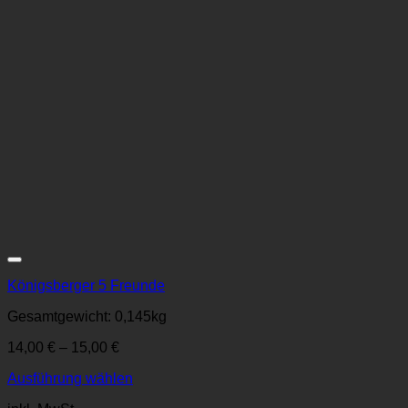
Zur Wunschliste
Königsberger 5 Freunde
Gesamtgewicht: 0,145
kg
14,00
€
–
15,00
€
Ausführung wählen
Dieses