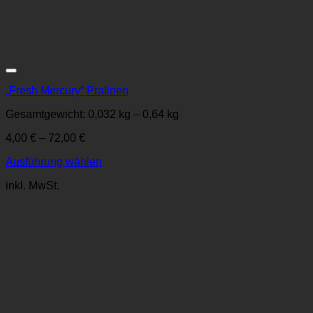
Zur Wunschliste
„Fresh Mercury“ Pralinen
Gesamtgewicht: 0,032
kg
– 0,64
kg
4,00
€
–
72,00
€
Ausführung wählen
Dieses
inkl. MwSt.
Produkt
weist
mehrere
Varianten
auf.
Die
Optionen
können
auf
der
Produktseite