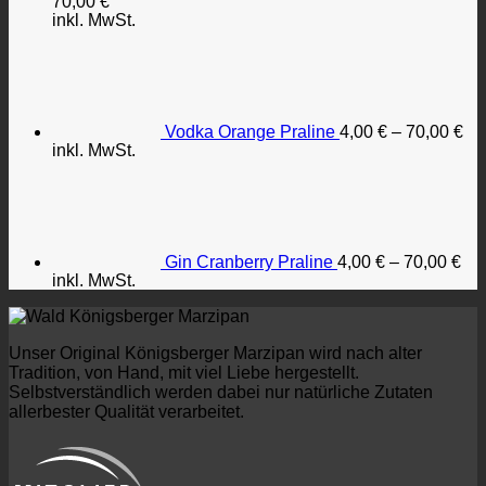
70,00
€
inkl. MwSt.
Vodka Orange Praline
4,00
€
–
70,00
€
inkl. MwSt.
Gin Cranberry Praline
4,00
€
–
70,00
€
inkl. MwSt.
Unser Original Königsberger Marzipan wird nach alter
Tradition, von Hand, mit viel Liebe hergestellt.
Selbstverständlich werden dabei nur natürliche Zutaten
allerbester Qualität verarbeitet.