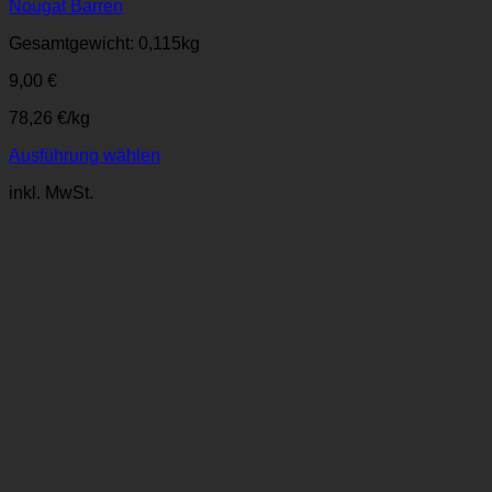
Nougat Barren
Gesamtgewicht: 0,115
kg
9,00
€
78,26
€
/
kg
Ausführung wählen
Dieses
inkl. MwSt.
Produkt
weist
mehrere
Varianten
auf.
Die
Optionen
können
auf
der
Produktseite
gewählt
werden