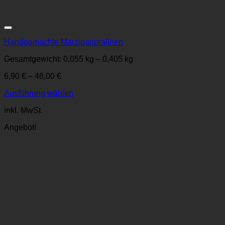
Zur Wunschliste
Handgemachte Marzipanpralinen
Gesamtgewicht: 0,055
kg
– 0,405
kg
6,90
€
–
48,00
€
Ausführung wählen
Dieses
inkl. MwSt.
Produkt
weist
Angebot!
mehrere
Varianten
auf.
Die
Optionen
können
auf
der
Produktseite
gewählt
werden