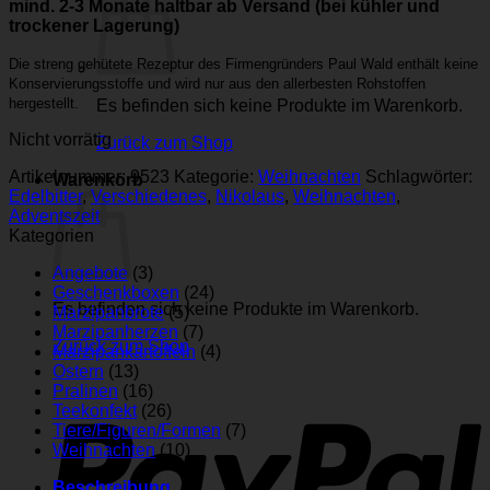
mind. 2-3 Monate haltbar ab Versand (bei kühler und
trockener Lagerung)
Die streng gehütete Rezeptur des Firmengründers Paul Wald enthält keine
Konservierungsstoffe und wird nur aus den allerbesten Rohstoffen
hergestellt.
Es befinden sich keine Produkte im Warenkorb.
Nicht vorrätig
Zurück zum Shop
Artikelnummer:
9523
Kategorie:
Weihnachten
Schlagwörter:
Warenkorb
Edelbitter
,
Verschiedenes
,
Nikolaus
,
Weihnachten
,
Adventszeit
Kategorien
Angebote
(3)
Geschenkboxen
(24)
Es befinden sich keine Produkte im Warenkorb.
Marzipanbrote
(5)
Marzipanherzen
(7)
Zurück zum Shop
Marzipankartoffeln
(4)
Ostern
(13)
P
Pralinen
(16)
Teekonfekt
(26)
Tiere/Figuren/Formen
(7)
Weihnachten
(10)
Beschreibung