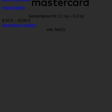
Ingwerblätter
Gesamtgewicht: 0,1
kg
– 0,3
kg
8,50
€
–
19,90
€
Ausführung wählen
Dieses
inkl. MwSt.
Produkt
weist
mehrere
Varianten
auf.
Die
Optionen
können
auf
der
Produktseite
gewählt
werden