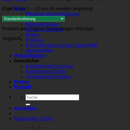
Ergebnisse 1 – 12 von 16 werden angezeigt
Shop
Marzipan Geschenkboxen
Marzipanbrote
Marzipanherzen
Pralinen bei Original Königsberger Marzipan
Marzipankartoffeln
Ostern
Angebot!
Pralinen
Königsberger Marzipan Teekonfekt
Weihnachten
Verkaufsladen
Geschichte
Königsberger Marzipan
Familiengeschichte
Königsberger Schloss
Presse
Kontakt
Suchen
nach:
Anmelden
Warenkorb /
0,00
€