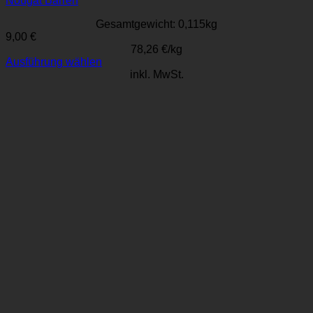
Nougat Barren
Gesamtgewicht: 0,115
kg
9,00
€
78,26
€
/
kg
Ausführung wählen
Dieses
inkl. MwSt.
Produkt
weist
mehrere
Varianten
auf.
Die
Optionen
können
auf
der
Produktseite
gewählt
werden