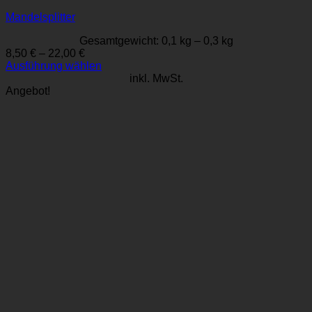
Mandelsplitter
Gesamtgewicht: 0,1
kg
– 0,3
kg
8,50
€
–
22,00
€
Ausführung wählen
Dieses
inkl. MwSt.
Produkt
Angebot!
weist
mehrere
Varianten
auf.
Die
Optionen
können
auf
der
Produktseite
gewählt
werden