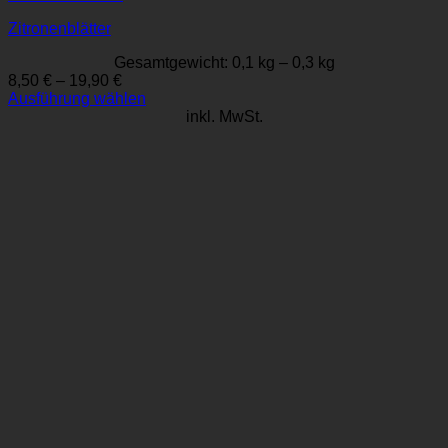
Zitronenblätter
Gesamtgewicht: 0,1
kg
– 0,3
kg
8,50
€
–
19,90
€
Ausführung wählen
Dieses
inkl. MwSt.
Produkt
weist
mehrere
Varianten
auf.
Die
Optionen
können
auf
der
Produktseite
gewählt
werden