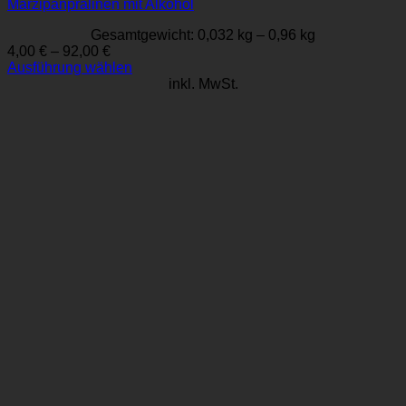
Marzipanpralinen mit Alkohol
Gesamtgewicht: 0,032
kg
– 0,96
kg
4,00
€
–
92,00
€
Ausführung wählen
Dieses
inkl. MwSt.
Produkt
weist
mehrere
Varianten
auf.
Die
Optionen
können
auf
der
Produktseite
gewählt
werden