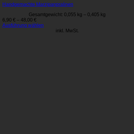
Handgemachte Marzipanpralinen
Gesamtgewicht: 0,055
kg
– 0,405
kg
6,90
€
–
48,00
€
Ausführung wählen
Dieses
inkl. MwSt.
Produkt
weist
mehrere
Varianten
auf.
Die
Optionen
können
auf
der
Produktseite
gewählt
werden