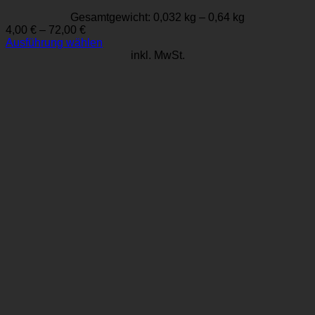
Gesamtgewicht: 0,032
kg
– 0,64
kg
4,00
€
–
72,00
€
Ausführung wählen
Dieses
inkl. MwSt.
Produkt
weist
mehrere
Varianten
auf.
Die
Optionen
können
auf
der
Produktseite
gewählt
werden