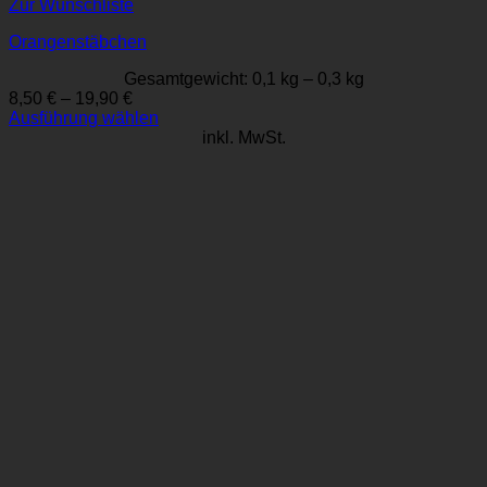
Zur Wunschliste
Orangenstäbchen
Gesamtgewicht: 0,1
kg
– 0,3
kg
8,50
€
–
19,90
€
Ausführung wählen
Dieses
inkl. MwSt.
Produkt
weist
mehrere
Varianten
auf.
Die
Optionen
können
auf
der
Produktseite
gewählt
werden