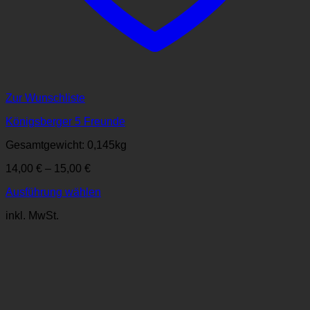
Zur Wunschliste
Königsberger 5 Freunde
Gesamtgewicht: 0,145
kg
14,00
€
–
15,00
€
Ausführung wählen
Dieses
inkl. MwSt.
Produkt
weist
mehrere
Varianten
auf.
Die
Optionen
können