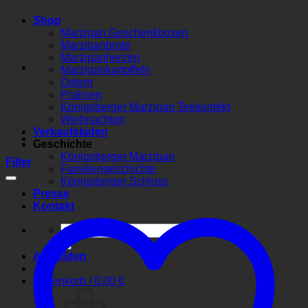
Shop
Marzipan Geschenkboxen
Marzipanbrote
Marzipanherzen
Marzipankartoffeln
Ostern
Pralinen
Königsberger Marzipan Teekonfekt
Weihnachten
Verkaufsladen
Geschichte
Königsberger Marzipan
Filter
Familiengeschichte
Königsberger Schloss
Presse
Kontakt
Suchen
nach:
Anmelden
Warenkorb /
0,00
€