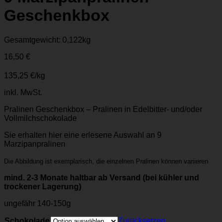
Geschenkbox
Gesamtgewicht: 0,122
kg
16,50
€
135,25
€
/
kg
inkl. MwSt.
Pralinen Geschenkbox – Pralinen in Edelbitter- und/oder
Vollmilchschokolade
Sie erhalten hier eine erlesene Auswahl an 9
Marzipanpralinen
Die Abbildung ist exemplarisch, die einzelnen Pralinen können variieren
mind. 2-3 Monate haltbar ab Versand (bei kühler und
trockener Lagerung)
ungefähr 140-150g
Schokolade
Zurücksetzen