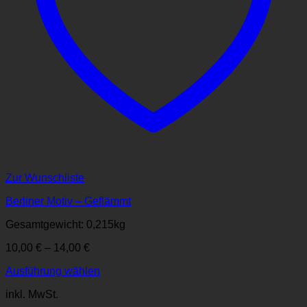
Zur Wunschliste
Berliner Motiv – Geflämmt
Gesamtgewicht: 0,215
kg
10,00
€
–
14,00
€
Ausführung wählen
Dieses
inkl. MwSt.
Produkt