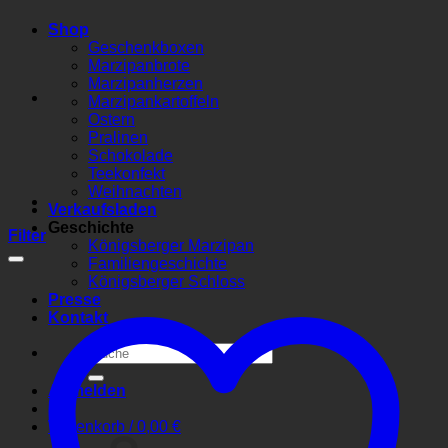
Shop
Geschenkboxen
Marzipanbrote
Marzipanherzen
Marzipankartoffeln
Ostern
Pralinen
Schokolade
Teekonfekt
Weihnachten
Verkaufsladen
Geschichte
Filter
Königsberger Marzipan
Familiengeschichte
Königsberger Schloss
Presse
Kontakt
Suchen
nach:
Anmelden
Warenkorb /
0,00
€