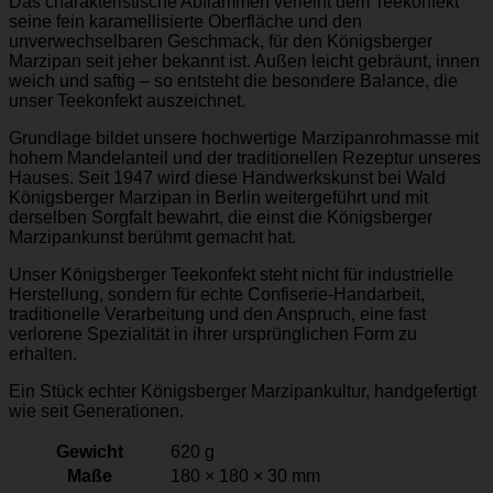
Das charakteristische Abflämmen verleiht dem Teekonfekt
seine fein karamellisierte Oberfläche und den
unverwechselbaren Geschmack, für den Königsberger
Marzipan seit jeher bekannt ist. Außen leicht gebräunt, innen
weich und saftig – so entsteht die besondere Balance, die
unser Teekonfekt auszeichnet.
Grundlage bildet unsere hochwertige Marzipanrohmasse mit
hohem Mandelanteil und der traditionellen Rezeptur unseres
Hauses. Seit 1947 wird diese Handwerkskunst bei Wald
Königsberger Marzipan in Berlin weitergeführt und mit
derselben Sorgfalt bewahrt, die einst die Königsberger
Marzipankunst berühmt gemacht hat.
Unser Königsberger Teekonfekt steht nicht für industrielle
Herstellung, sondern für echte Confiserie-Handarbeit,
traditionelle Verarbeitung und den Anspruch, eine fast
verlorene Spezialität in ihrer ursprünglichen Form zu
erhalten.
Ein Stück echter Königsberger Marzipankultur, handgefertigt
wie seit Generationen.
Gewicht
620 g
Maße
180 × 180 × 30 mm