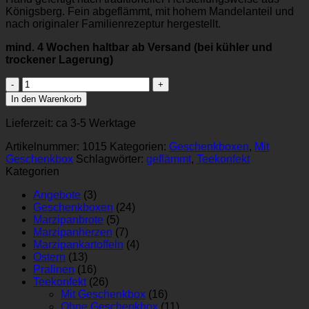
Königsberg. Fein abgeflämmt, mit hohem Mandelanteil und
nach originaler Familienrezeptur hergestellt.
mind. 4 Wochen haltbar ab Versand (bei kühler und
trockener Lagerung)
Original
Königsberger
In den Warenkorb
Teekonfekt
Geschenkbox
Lieferzeit:
ca 3-5 Werktage
Menge
Artikelnummer:
1015
Kategorien:
Geschenkboxen
,
Mit
Geschenkbox
Schlagwörter:
geflämmt
,
Teekonfekt
Kategorien
Angebote
(3)
Geschenkboxen
(24)
Marzipanbrote
(5)
Marzipanherzen
(7)
Marzipankartoffeln
(4)
Ostern
(13)
Pralinen
(16)
Teekonfekt
(26)
Mit Geschenkbox
(16)
Ohne Geschenkbox
(11)