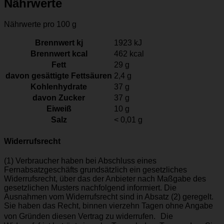
Nährwerte
Nährwerte pro 100 g
Brennwert kj
1923
kJ
Brennwert kcal
462
kcal
Fett
29
g
davon
gesättigte Fettsäuren
2,4
g
Kohlenhydrate
37
g
davon
Zucker
37
g
Eiweiß
10
g
Salz
< 0,01
g
Widerrufsrecht
(1) Verbraucher haben bei Abschluss eines
Fernabsatzgeschäfts grundsätzlich ein gesetzliches
Widerrufsrecht, über das der Anbieter nach Maßgabe des
gesetzlichen Musters nachfolgend informiert. Die
Ausnahmen vom Widerrufsrecht sind in Absatz (2) geregelt.
Sie haben das Recht, binnen vierzehn Tagen ohne Angabe
von Gründen diesen Vertrag zu widerrufen. Die