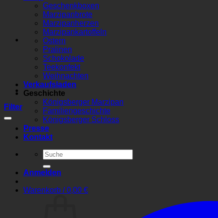
Geschenkboxen
Marzipanbrote
Marzipanherzen
Marzipankartoffeln
Ostern
Pralinen
Schokolade
Teekonfekt
Weihnachten
Verkaufsladen
Geschichte
Königsberger Marzipan
Filter
Familiengeschichte
Königsberger Schloss
Presse
Kontakt
Suchen
nach:
Anmelden
Warenkorb /
0,00
€