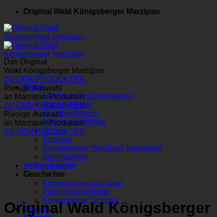
Original Wald Königsberger Marzipan
Das Original
Wald Königsberger Marzipan
ZU DEN PRODUKTEN
Shop
Riesige Auswahl
Marzipan Geschenkboxen
an Marzipan-Produkten
Marzipanbrote
ZU DEN PRODUKTEN
Marzipanherzen
Riesige Auswahl
Marzipankartoffeln
an Marzipan-Produkten
Ostern
ZU DEN PRODUKTEN
Pralinen
Königsberger Marzipan Teekonfekt
Weihnachten
Verkaufsladen
Geschichte
Königsberger Marzipan
Familiengeschichte
Königsberger Schloss
Original Wald Königsberger
Presse