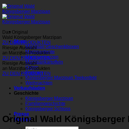
Das Original
Wald Königsberger Marzipan
Shop
ZU DEN PRODUKTEN
Marzipan Geschenkboxen
Riesige Auswahl
Marzipanbrote
an Marzipan-Produkten
Marzipanherzen
ZU DEN PRODUKTEN
Marzipankartoffeln
Riesige Auswahl
Ostern
an Marzipan-Produkten
Pralinen
ZU DEN PRODUKTEN
Königsberger Marzipan Teekonfekt
Weihnachten
Verkaufsladen
Geschichte
Königsberger Marzipan
Familiengeschichte
Königsberger Schloss
Presse
Original Wald Königsberger
Kontakt
Suchen