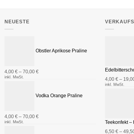
Varianten
auf.
Die
NEUESTE
VERKAUF
Optionen
können
auf
der
Obstler Aprikose Praline
Produktseite
gewählt
werden
Edelbittersc
4,00
€
–
70,00
€
inkl. MwSt.
4,00
€
–
19,0
inkl. MwSt.
Vodka Orange Praline
4,00
€
–
70,00
€
inkl. MwSt.
Teekonfekt – 
6,50
€
–
49,5