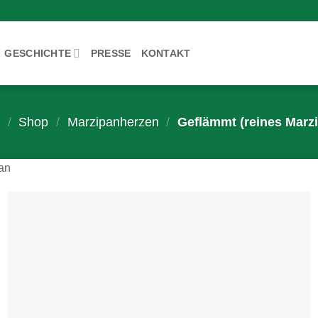
GESCHICHTE
PRESSE
KONTAKT
t
/
Shop
/
Marzipanherzen
/
Geflämmt (reines Marz
an
Zur
Wunschliste