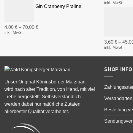
inkl. MwSt.
Gin Cranberry Praline
4,00
€
–
70,00
€
inkl. MwSt.
3,60
€
–
45,0
inkl. MwSt.
SHOP INFO
Unser Original Königsberger Marzipan
Zahlungsarte
wird nach alter Tradition, von Hand, mit viel
Liebe hergestellt. Selbstverständlich
Versandarten
werden dabei nur natürliche Zutaten
Bestellung ve
allerbester Qualität verarbeitet.
Sendungsver