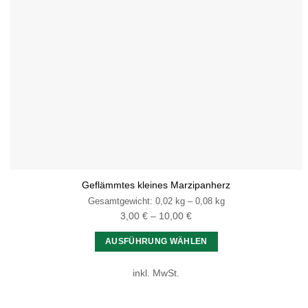
Geflämmtes kleines Marzipanherz
Gesamtgewicht: 0,02
kg
– 0,08
kg
3,00
€
–
10,00
€
AUSFÜHRUNG WÄHLEN
Dieses
inkl. MwSt.
Produkt
weist
mehrere