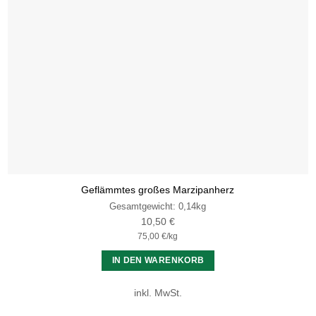
Geflämmtes großes Marzipanherz
Gesamtgewicht: 0,14
kg
10,50
€
75,00
€
/
kg
IN DEN WARENKORB
inkl. MwSt.