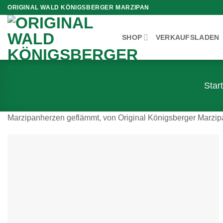
Zum
ORIGINAL WALD KÖNIGSBERGER MARZIPAN
Inhalt
springen
SHOP
VERKAUFSLADEN
Star
Marzipanherzen geflämmt, von Original Königsberger Marzip
Zur
Wunschliste