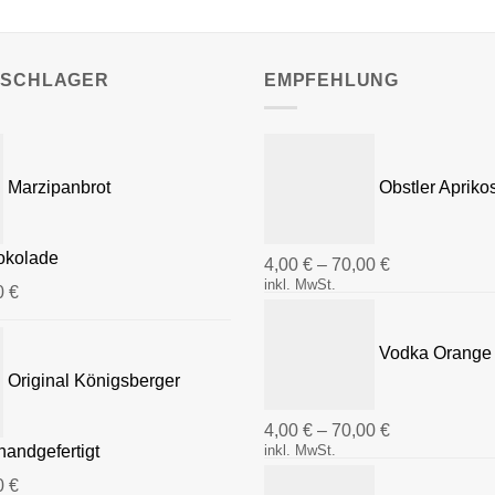
SSCHLAGER
EMPFEHLUNG
Marzipanbrot
Obstler Apriko
hokolade
4,00
€
–
70,00
€
inkl. MwSt.
0
€
Vodka Orange 
Original Königsberger
4,00
€
–
70,00
€
handgefertigt
inkl. MwSt.
0
€