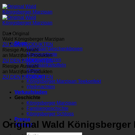
Das Original
Wald Königsberger Marzipan
Shop
ZU DEN PRODUKTEN
Marzipan Geschenkboxen
Riesige Auswahl
Marzipanbrote
an Marzipan-Produkten
Marzipanherzen
ZU DEN PRODUKTEN
Marzipankartoffeln
Riesige Auswahl
Ostern
an Marzipan-Produkten
Pralinen
ZU DEN PRODUKTEN
Königsberger Marzipan Teekonfekt
Weihnachten
Verkaufsladen
Geschichte
Königsberger Marzipan
Familiengeschichte
Königsberger Schloss
Presse
Original Wald Königsberger
Kontakt
Suchen