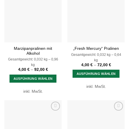
Wunschliste
Wunschliste
Marzipanpralinen mit
„Fresh Mercury“ Pralinen
Alkohol
Gesamtgewicht: 0,032
kg
– 0,64
Gesamtgewicht: 0,032
kg
– 0,96
kg
4,00
€
–
72,00
€
kg
4,00
€
–
92,00
€
AUSFÜHRUNG WÄHLEN
AUSFÜHRUNG WÄHLEN
Dieses
Dieses
inkl. MwSt.
Produkt
inkl. MwSt.
Produkt
weist
weist
mehrere
mehrere
Varianten
Varianten
auf.
Zur
Zur
auf.
Die
Wunschliste
Wunschliste
Die
Optionen
Optionen
können