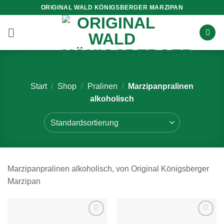
Zum
ORIGINAL WALD KÖNIGSBERGER MARZIPAN
Inhalt
springen
Start
/
Shop
/
Pralinen
/
Marzipanpralinen
alkoholisch
Marzipanpralinen alkoholisch, von Original Königsberger
Marzipan
Zur
Zur