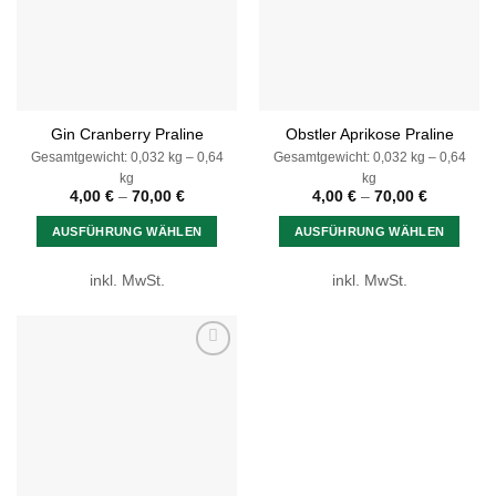
können
auf
auf
der
der
Produktseite
Produktseite
gewählt
gewählt
werden
Gin Cranberry Praline
Obstler Aprikose Praline
werden
Gesamtgewicht: 0,032
kg
– 0,64
Gesamtgewicht: 0,032
kg
– 0,64
kg
kg
4,00
€
–
70,00
€
4,00
€
–
70,00
€
AUSFÜHRUNG WÄHLEN
AUSFÜHRUNG WÄHLEN
Dieses
Dieses
inkl. MwSt.
inkl. MwSt.
Produkt
Produkt
weist
weist
mehrere
mehrere
Varianten
Varianten
Zur
auf.
auf.
Wunschliste
Die
Die
Optionen
Optionen
können
können
auf
auf
der
der