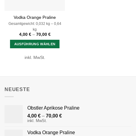
Produktseite
Produktseite
gewählt
gewählt
Vodka Orange Praline
werden
werden
Gesamtgewicht: 0,032
kg
– 0,64
kg
4,00
€
–
70,00
€
AUSFÜHRUNG WÄHLEN
Dieses
inkl. MwSt.
Produkt
weist
mehrere
Varianten
auf.
NEUESTE
Die
Optionen
können
Obstler Aprikose Praline
auf
der
4,00
€
–
70,00
€
inkl. MwSt.
Produktseite
gewählt
Vodka Orange Praline
werden