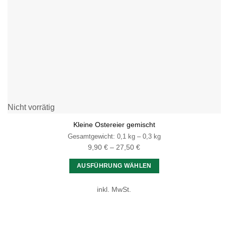
Nicht vorrätig
Kleine Ostereier gemischt
Gesamtgewicht: 0,1
kg
– 0,3
kg
9,90
€
–
27,50
€
AUSFÜHRUNG WÄHLEN
Dieses
inkl. MwSt.
Produkt
weist
mehrere
Varianten