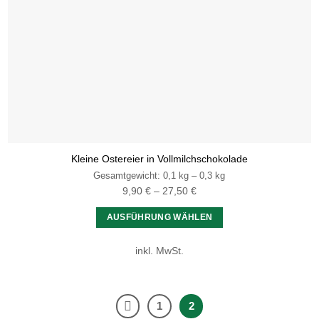
Kleine Ostereier in Vollmilchschokolade
Gesamtgewicht: 0,1
kg
– 0,3
kg
9,90
€
–
27,50
€
AUSFÜHRUNG WÄHLEN
Dieses
inkl. MwSt.
Produkt
weist
mehrere
Varianten
1
2
auf.