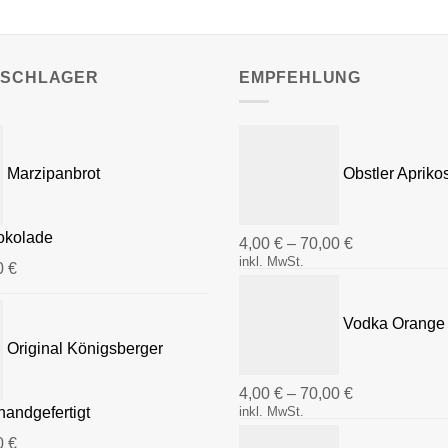
Die
Optionen
können
SSCHLAGER
EMPFEHLUNG
auf
der
Produktseite
gewählt
Marzipanbrot
Obstler Apriko
werden
hokolade
4,00
€
–
70,00
€
inkl. MwSt.
0
€
Vodka Orange 
Original Königsberger
4,00
€
–
70,00
€
handgefertigt
inkl. MwSt.
0
€