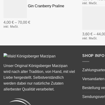
inkl. MwSt.
Gin Cranberry Praline
4,00
€
–
70,00
€
inkl. MwSt.
3,60
€
–
44,0
inkl. MwSt.
SHOP INFO
Unser Original Königsberger Marzipan
Zahlungsarte
wird nach alter Tradition, von Hand, mit viel
Liebe hergestellt. Selbstverständlich
Versandarten
werden dabei nur natürliche Zutaten
Bestellung ve
allerbester Qualität verarbeitet.
Sendungsver