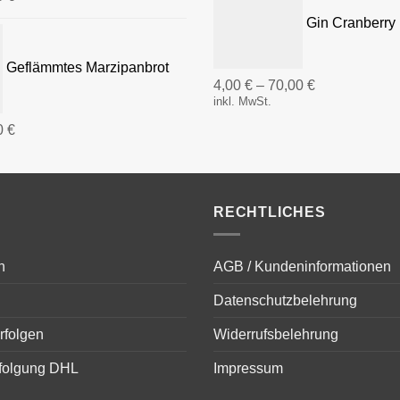
Gin Cranberry 
Geflämmtes Marzipanbrot
4,00
€
–
70,00
€
inkl. MwSt.
0
€
RECHTLICHES
n
AGB / Kundeninformationen
Datenschutzbelehrung
rfolgen
Widerrufsbelehrung
folgung DHL
Impressum