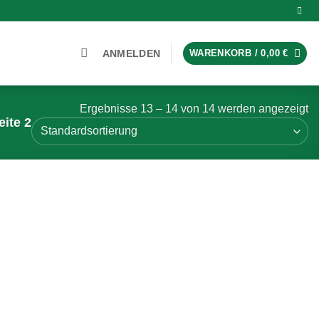
ANMELDEN
WARENKORB /
0,00
€
Ergebnisse 13 – 14 von 14 werden angezeigt
ite 2