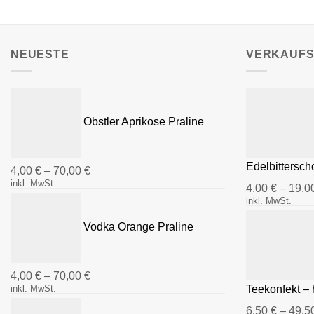
auf.
Die
Optionen
NEUESTE
VERKAUF
können
auf
der
Produktseite
Obstler Aprikose Praline
gewählt
werden
Edelbittersc
4,00
€
–
70,00
€
inkl. MwSt.
4,00
€
–
19,0
inkl. MwSt.
Vodka Orange Praline
4,00
€
–
70,00
€
inkl. MwSt.
Teekonfekt – 
6,50
€
–
49,5