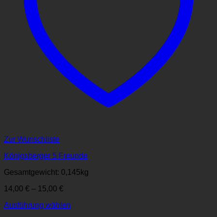
Zur Wunschliste
Königsberger 5 Freunde
Gesamtgewicht: 0,145
kg
14,00
€
–
15,00
€
Ausführung wählen
Dieses