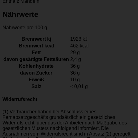
Enthält: Mandeln
Nährwerte
Nährwerte pro 100 g
Brennwert kj
1923
kJ
Brennwert kcal
462
kcal
Fett
29
g
davon
gesättigte Fettsäuren
2,4
g
Kohlenhydrate
36
g
davon
Zucker
36
g
Eiweiß
10
g
Salz
< 0,01
g
Widerrufsrecht
(1) Verbraucher haben bei Abschluss eines
Fernabsatzgeschäfts grundsätzlich ein gesetzliches
Widerrufsrecht, über das der Anbieter nach Maßgabe des
gesetzlichen Musters nachfolgend informiert. Die
Ausnahmen vom Widerrufsrecht sind in Absatz (2) geregelt.