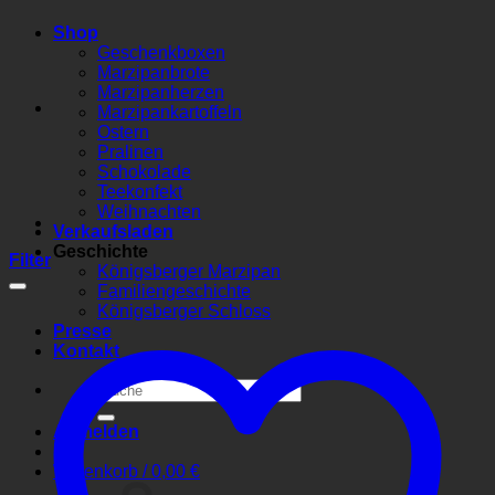
Shop
Geschenkboxen
Marzipanbrote
Marzipanherzen
Marzipankartoffeln
Ostern
Pralinen
Schokolade
Teekonfekt
Weihnachten
Verkaufsladen
Geschichte
Filter
Königsberger Marzipan
Familiengeschichte
Königsberger Schloss
Presse
Kontakt
Suchen
nach:
Anmelden
Warenkorb /
0,00
€