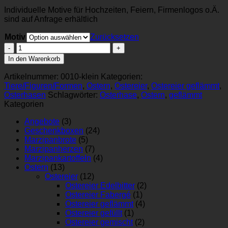
Individuelle Motive für Hochzeiten, Feiern, Firmenlogos o.Ä.
sind auf Anfrage erhältlich
Motiv
Zurücksetzen
Ostertaler
klein
In den Warenkorb
Menge
Artikelnummer:
0010-klein
Kategorien:
Tiere/Figuren/Formen
,
Ostern
,
Ostereier
,
Ostereier geflämmt
,
Osterhasen
Schlagwörter:
Osterhase
,
Ostern
,
geflämmt
Kategorien
Angebote
(3)
Geschenkboxen
(24)
Marzipanbrote
(5)
Marzipanherzen
(7)
Marzipankartoffeln
(4)
Ostern
(13)
Ostereier
(12)
Ostereier Edelbitter
(2)
Ostereier Fabergé
(1)
Ostereier geflämmt
(4)
Ostereier gefüllt
(1)
Ostereier gemischt
(2)