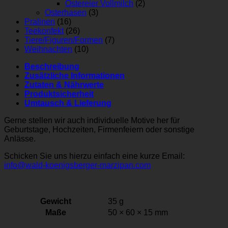
Ostereier Vollmilch
(2)
Osterhasen
(3)
Pralinen
(16)
Teekonfekt
(26)
Tiere/Figuren/Formen
(7)
Weihnachten
(10)
Beschreibung
Zusätzliche Informationen
Zutaten & Nährwerte
Produktsicherheit
Umtausch & Lieferung
Gerne stellen wir auch individuelle Motive her für
Geburtstage, Hochzeiten, Firmenfeiern oder sonstige
Anlässe.
Schicken Sie uns hierzu einfach eine kurze Email:
info@wald-koenigsberger-marzipan.com
Gewicht
35 g
Maße
50 × 60 × 15 mm