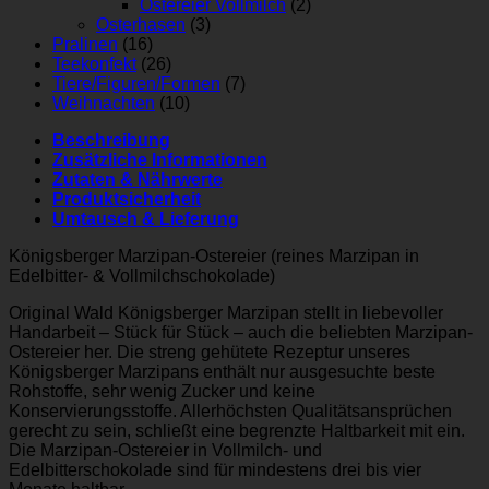
Ostereier Vollmilch
(2)
Osterhasen
(3)
Pralinen
(16)
Teekonfekt
(26)
Tiere/Figuren/Formen
(7)
Weihnachten
(10)
Beschreibung
Zusätzliche Informationen
Zutaten & Nährwerte
Produktsicherheit
Umtausch & Lieferung
Königsberger Marzipan-Ostereier (reines Marzipan in
Edelbitter- & Vollmilchschokolade)
Original Wald Königsberger Marzipan stellt in liebevoller
Handarbeit – Stück für Stück – auch die beliebten Marzipan-
Ostereier her. Die streng gehütete Rezeptur unseres
Königsberger Marzipans enthält nur ausgesuchte beste
Rohstoffe, sehr wenig Zucker und keine
Konservierungsstoffe. Allerhöchsten Qualitätsansprüchen
gerecht zu sein, schließt eine begrenzte Haltbarkeit mit ein.
Die Marzipan-Ostereier in Vollmilch- und
Edelbitterschokolade sind für mindestens drei bis vier