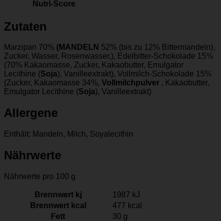
Nutri-Score
Zutaten
Marzipan 70%
(MANDELN
52% (bis zu 12% Bittermandeln),
Zucker, Wasser, Rosenwasser,), Edelbitter-Schokolade 15%
(70% Kakaomasse, Zucker, Kakaobutter, Emulgator
Lecithine (
Soja
), Vanilleextrakt), Vollmilch-Schokolade 15%
(Zucker, Kakaomasse 34%,
Vollmilchpulver
, Kakaobutter,
Emulgator Lecithine (
Soja
), Vanilleextrakt)
Allergene
Enthält: Mandeln, Milch, Soyalecithin
Nährwerte
Nährwerte pro 100 g
Brennwert kj
1987
kJ
Brennwert kcal
477
kcal
Fett
30
g