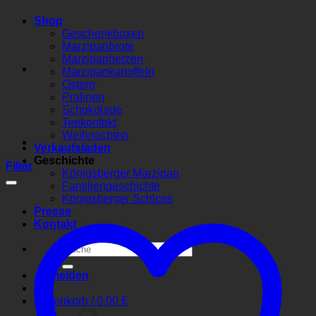
Shop
Geschenkboxen
Marzipanbrote
Marzipanherzen
Marzipankartoffeln
Ostern
Pralinen
Schokolade
Teekonfekt
Weihnachten
Verkaufsladen
Geschichte
Filter
Königsberger Marzipan
Familiengeschichte
Königsberger Schloss
Presse
Kontakt
Suchen
nach:
Anmelden
Warenkorb /
0,00
€