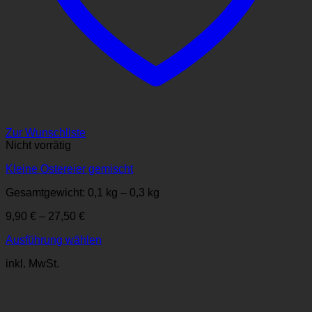
Zur Wunschliste
Nicht vorrätig
Kleine Ostereier gemischt
Gesamtgewicht: 0,1
kg
– 0,3
kg
9,90
€
–
27,50
€
Ausführung wählen
Dieses
inkl. MwSt.
Produkt
weist
mehrere
Varianten