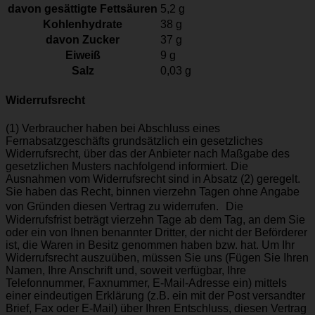
davon
gesättigte Fettsäuren
5,2
g
Kohlenhydrate
38
g
davon
Zucker
37
g
Eiweiß
9
g
Salz
0,03
g
Widerrufsrecht
(1) Verbraucher haben bei Abschluss eines
Fernabsatzgeschäfts grundsätzlich ein gesetzliches
Widerrufsrecht, über das der Anbieter nach Maßgabe des
gesetzlichen Musters nachfolgend informiert. Die
Ausnahmen vom Widerrufsrecht sind in Absatz (2) geregelt.
Sie haben das Recht, binnen vierzehn Tagen ohne Angabe
von Gründen diesen Vertrag zu widerrufen. Die
Widerrufsfrist beträgt vierzehn Tage ab dem Tag, an dem Sie
oder ein von Ihnen benannter Dritter, der nicht der Beförderer
ist, die Waren in Besitz genommen haben bzw. hat. Um Ihr
Widerrufsrecht auszuüben, müssen Sie uns (Fügen Sie Ihren
Namen, Ihre Anschrift und, soweit verfügbar, Ihre
Telefonnummer, Faxnummer, E-Mail-Adresse ein) mittels
einer eindeutigen Erklärung (z.B. ein mit der Post versandter
Brief, Fax oder E-Mail) über Ihren Entschluss, diesen Vertrag