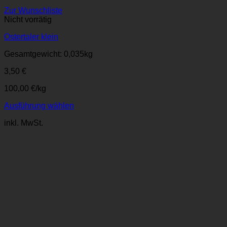
Zur Wunschliste
Nicht vorrätig
Ostertaler klein
Gesamtgewicht: 0,035
kg
3,50
€
100,00
€
/
kg
Ausführung wählen
Dieses
inkl. MwSt.
Produkt
weist
mehrere
Varianten
auf.
Die
Optionen
können
auf
der
Produktseite
gewählt