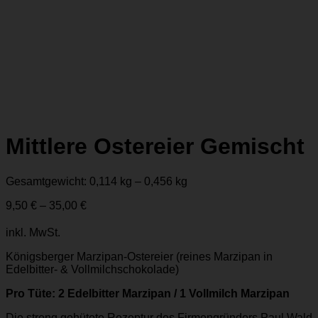
Mittlere Ostereier Gemischt
Gesamtgewicht: 0,114
kg
– 0,456
kg
9,50
€
–
35,00
€
inkl. MwSt.
Königsberger Marzipan-Ostereier (reines Marzipan in
Edelbitter- & Vollmilchschokolade)
Pro Tüte: 2 Edelbitter Marzipan / 1 Vollmilch Marzipan
Die streng gehütete Rezeptur des Firmengründers Paul Wald