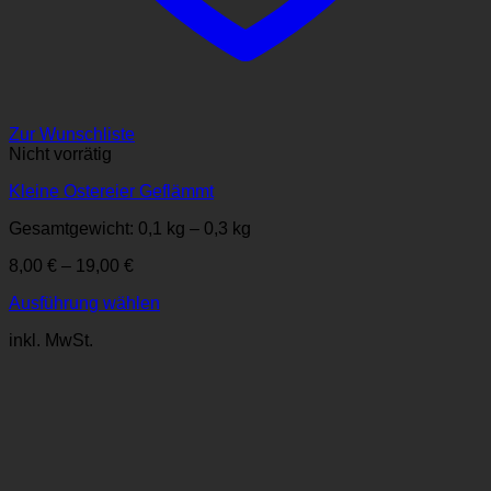
Zur Wunschliste
Nicht vorrätig
Kleine Ostereier Geflämmt
Gesamtgewicht: 0,1
kg
– 0,3
kg
8,00
€
–
19,00
€
Ausführung wählen
Dieses
inkl. MwSt.
Produkt
weist
mehrere
Varianten
auf.
Die
Optionen
können