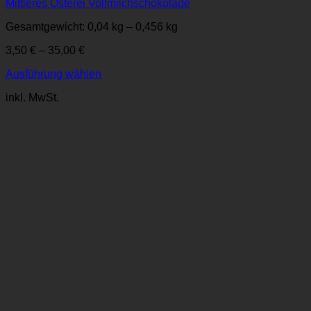
Mittleres Osterei Vollmilchschokolade
Gesamtgewicht: 0,04
kg
– 0,456
kg
3,50
€
–
35,00
€
Ausführung wählen
Dieses
inkl. MwSt.
Produkt
weist
mehrere
Varianten
auf.
Die
Optionen
können
auf
der
Produktseite
gewählt
werden