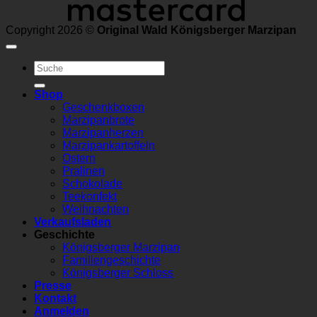
Copyright 2026 ©
Original Wald Königsberger Marzipan
Suchen
nach:
Shop
Geschenkboxen
Marzipanbrote
Marzipanherzen
Marzipankartoffeln
Ostern
Pralinen
Schokolade
Teekonfekt
Weihnachten
Verkaufsladen
Geschichte
Königsberger Marzipan
Familiengeschichte
Königsberger Schloss
Presse
Kontakt
Anmelden