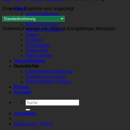
Einzelnes Ergebnis wird angezeigt
Shop
Geschenkboxen
Marzipanbrote
Marzipanherzen
Ostereier Fabergé von Original Königsberger Marzipan
Marzipankartoffeln
Ostern
Pralinen
Schokolade
Teekonfekt
Weihnachten
Verkaufsladen
Geschichte
Königsberger Marzipan
Familiengeschichte
Königsberger Schloss
Presse
Kontakt
Suchen
nach:
Anmelden
Warenkorb /
0,00
€