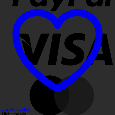
V
M
Zur Wunschliste
Nicht vorrätig