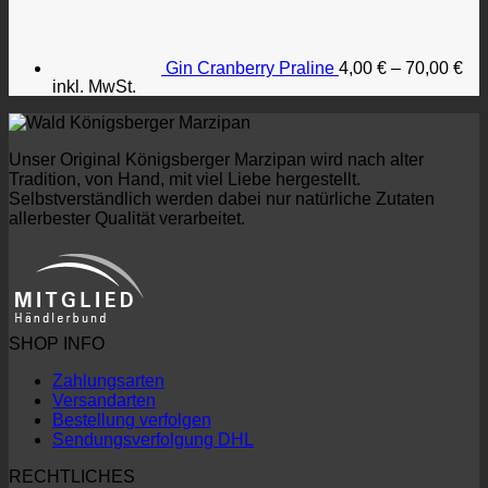
Gin Cranberry Praline
4,00
€
–
70,00
€
inkl. MwSt.
Unser Original Königsberger Marzipan wird nach alter
Tradition, von Hand, mit viel Liebe hergestellt.
Selbstverständlich werden dabei nur natürliche Zutaten
allerbester Qualität verarbeitet.
SHOP INFO
Zahlungsarten
Versandarten
Bestellung verfolgen
Sendungsverfolgung DHL
RECHTLICHES