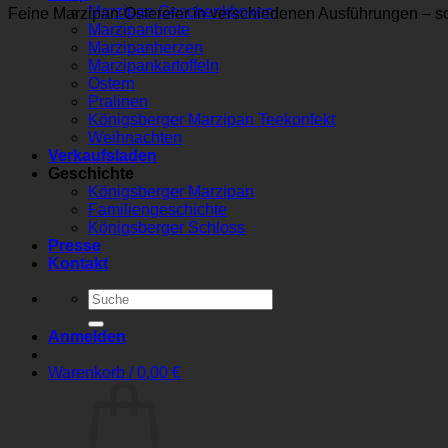
Marzipan Geschenkboxen
Feine Marzipan-Ostereier in verschiedenen Ausführungen – sor
Marzipanbrote
Marzipanherzen
Marzipankartoffeln
Ostern
Pralinen
Königsberger Marzipan Teekonfekt
Weihnachten
Verkaufsladen
Geschichte
Königsberger Marzipan
Familiengeschichte
Königsberger Schloss
Presse
Kontakt
Suchen
nach:
Anmelden
Warenkorb /
0,00
€