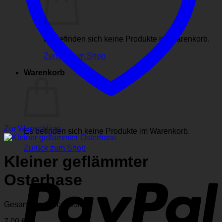
Es befinden sich keine Produkte im Warenkorb.
Zurück zum Shop
Warenkorb
Zur Wunschliste
Es befinden sich keine Produkte im Warenkorb.
Zurück zum Shop
Kleiner geflämmter
P
Osterhase
Gesamtgewicht: 0,05
kg
7,00
€