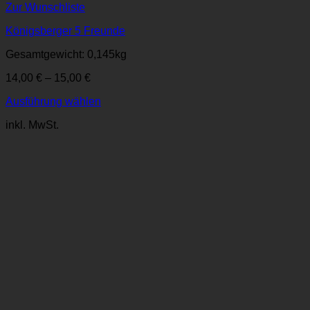
Zur Wunschliste
Königsberger 5 Freunde
Gesamtgewicht: 0,145
kg
14,00
€
–
15,00
€
Ausführung wählen
Dieses
inkl. MwSt.
Produkt
weist
mehrere
Varianten
auf.
Die
Optionen
können
auf
der
Produktseite
gewählt
werden