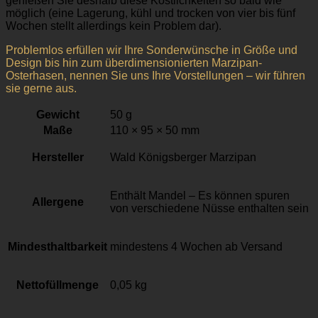
genießen Sie deshalb diese Köstlichkeiten so bald wie
möglich (eine Lagerung, kühl und trocken von vier bis fünf
Wochen stellt allerdings kein Problem dar).
Problemlos erfüllen wir Ihre Sonderwünsche in Größe und
Design bis hin zum überdimensionierten Marzipan-
Osterhasen, nennen Sie uns Ihre Vorstellungen – wir führen
sie gerne aus.
Gewicht
50 g
Maße
110 × 95 × 50 mm
Hersteller
Wald Königsberger Marzipan
Enthält Mandel – Es können spuren
Allergene
von verschiedene Nüsse enthalten sein
Mindesthaltbarkeit
mindestens 4 Wochen ab Versand
Nettofüllmenge
0,05 kg