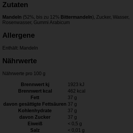
Zutaten
Mandeln
(52%, bis zu 12%
Bittermandeln
), Zucker, Wasser,
Rosenwasser, Gummi Arabicum
Allergene
Enthält: Mandeln
Nährwerte
Nährwerte pro 100 g
Brennwert kj
1923
kJ
Brennwert kcal
462
kcal
Fett
37
g
davon
gesättigte Fettsäuren
37
g
Kohlenhydrate
37
g
davon
Zucker
37
g
Eiweiß
< 0,5
g
Salz
< 0,01
g