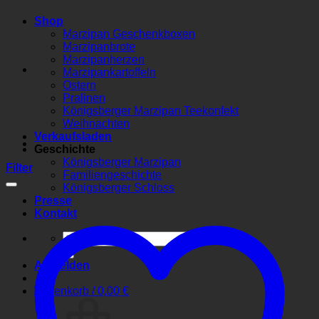
Shop
Marzipan Geschenkboxen
Marzipanbrote
Marzipanherzen
Marzipankartoffeln
Ostern
Pralinen
Königsberger Marzipan Teekonfekt
Weihnachten
Verkaufsladen
Geschichte
Königsberger Marzipan
Filter
Familiengeschichte
Königsberger Schloss
Presse
Kontakt
Suchen
nach:
Anmelden
Warenkorb /
0,00
€