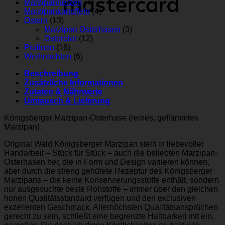
Marzipanherzen
(7)
Marzipankartoffeln
(4)
Ostern
(13)
Marzipan Osterhasen
(3)
Ostereier
(12)
Pralinen
(16)
Weihnachten
(6)
Beschreibung
Zusätzliche Informationen
Zutaten & Nährwerte
Umtausch & Lieferung
Königsberger Marzipan-Osterhase (reines, geflämmtes
Marzipan).
Original Wald Königsberger Marzipan stellt in liebevoller
Handarbeit – Stück für Stück – auch die beliebten
Marzipan-
Osterhasen her, die in Form und Design variieren können,
aber durch die streng gehütete Rezeptur des Königsberger
Marzipans – die keine Konservierungsstoffe enthält, sondern
nur ausgesuchte beste Rohstoffe – immer über den gleichen
hohen Qualitätsstandard verfügen und den exclusiven
exzellenten Geschmack. Allerhöchsten Qualitätsansprüchen
gerecht zu sein, schließt eine begrenzte Haltbarkeit mit ein,