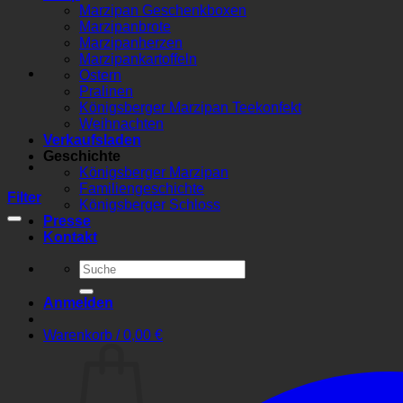
Marzipan Geschenkboxen
Marzipanbrote
Marzipanherzen
Marzipankartoffeln
Ostern
Pralinen
Königsberger Marzipan Teekonfekt
Weihnachten
Verkaufsladen
Geschichte
Königsberger Marzipan
Familiengeschichte
Filter
Königsberger Schloss
Presse
Kontakt
Suchen
nach:
Anmelden
Warenkorb /
0,00
€