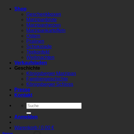
Shop
Geschenkboxen
Marzipanbrote
Marzipanherzen
Marzipankartoffeln
Ostern
Pralinen
Schokolade
Teekonfekt
Weihnachten
Verkaufsladen
Geschichte
Königsberger Marzipan
Familiengeschichte
Königsberger Schloss
Presse
Kontakt
Suchen
nach:
Anmelden
Warenkorb /
0,00
€
Presse