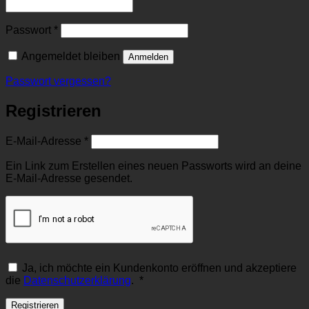
Erforderlich
Passwort
*
Angemeldet bleiben
Anmelden
Passwort vergessen?
Registrieren
Erforderlich
E-Mail-Adresse
*
Ein Link zum Erstellen eines neuen Passworts wird an deine
E-Mail-Adresse gesendet.
Ja, ich möchte ein Kundenkonto eröffnen und akzeptiere
Erforderlich
die
Datenschutzerklärung
.
*
Registrieren