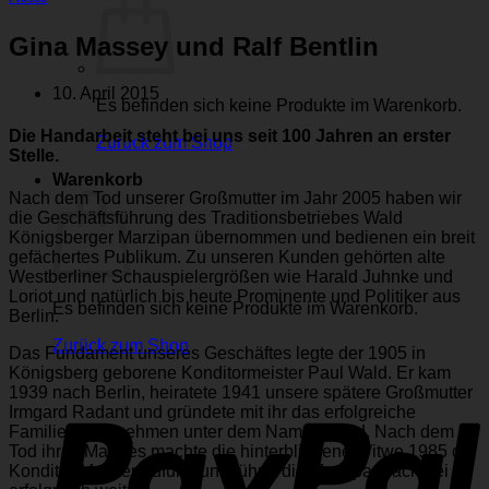
Gina Massey und Ralf Bentlin
10. April 2015
Es befinden sich keine Produkte im Warenkorb.
Die Handarbeit steht bei uns seit 100 Jahren an erster
Zurück zum Shop
Stelle.
Warenkorb
Nach dem Tod unserer Großmutter im Jahr 2005
haben wir
die Geschäftsführung des Traditionsbetriebes Wald
Königsberger Marzipan übernommen und bedienen ein breit
gefächertes Publikum. Zu unseren Kunden gehörten alte
Westberliner Schauspielergrößen wie Harald Juhnke und
Loriot und natürlich bis heute Prominente und Politiker aus
Es befinden sich keine Produkte im Warenkorb.
Berlin.
Zurück zum Shop
Das Fundament unseres Geschäftes legte der 1905 in
Königsberg geborene Konditormeister Paul Wald. Er kam
P
1939 nach Berlin, heiratete 1941 unsere spätere Großmutter
Irmgard Radant und gründete mit ihr das erfolgreiche
Familienunternehmen unter dem Namen Wald. Nach dem
Tod ihres Mannes machte die hinterbliebene Witwe 1985 die
Konditor-Meisterprüfung und führte die Marzipanbäckerei