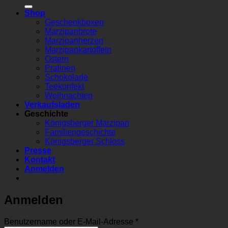
nach:
Shop
Geschenkboxen
Marzipanbrote
Marzipanherzen
Marzipankartoffeln
Ostern
Pralinen
Schokolade
Teekonfekt
Weihnachten
Verkaufsladen
Geschichte
Königsberger Marzipan
Familiengeschichte
Königsberger Schloss
Presse
Kontakt
Anmelden
Anmelden
Erforderlich
Benutzername oder E-Mail-Adresse
*