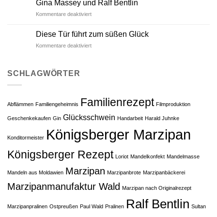
Gina Massey und Ralf Bentlin
Tour
für
Kommentare deaktiviert
Gina
Massey
Die­se Tür führt zum süßen Glück
und
für
Kommentare deaktiviert
Ralf
Die­
Bentlin
se
Tür
SCHLAGWÖRTER
führt
zum
süßen
Familienrezept
Glück
Abflämmen
Familiengeheimnis
Filmproduktion
Glücksschwein
Geschenkekaufen
Gin
Handarbeit
Ha­rald Juhn­ke
Königsberger Marzipan
Konditormeister
Königsberger Rezept
Lo­ri­ot
Mandelkonfekt
Mandelmasse
Marzipan
Mandeln aus Moldawien
Marzipanbrote
Marzipanbäckerei
Marzipanmanufaktur Wald
Marzipan nach Originalrezept
Ralf Bentlin
Marzipanpralinen
Ostpreußen
Paul Wald
Pralinen
Sul­tan