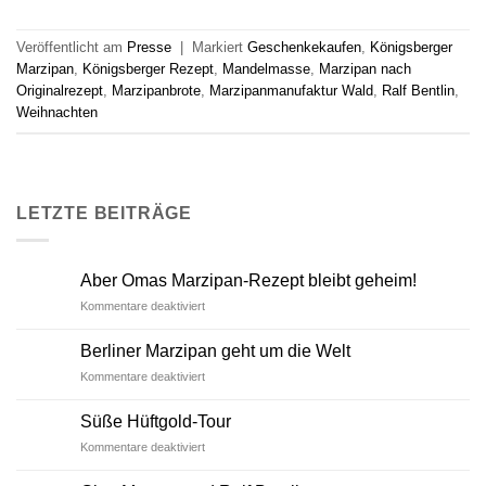
Veröffentlicht am
Presse
|
Markiert
Geschenkekaufen
,
Königsberger
Marzipan
,
Königsberger Rezept
,
Mandelmasse
,
Marzipan nach
Originalrezept
,
Marzipanbrote
,
Marzipanmanufaktur Wald
,
Ralf Bentlin
,
Weihnachten
LETZTE BEITRÄGE
Aber Omas Marzipan-Rezept bleibt geheim!
für
Kommentare deaktiviert
Aber
Omas
Berliner Marzipan geht um die Welt
Marzipan-
für
Kommentare deaktiviert
Rezept
Berliner
bleibt
Marzipan
geheim!
Süße Hüftgold-Tour
geht
für
Kommentare deaktiviert
um
Süße
die
Hüftgold-
Welt