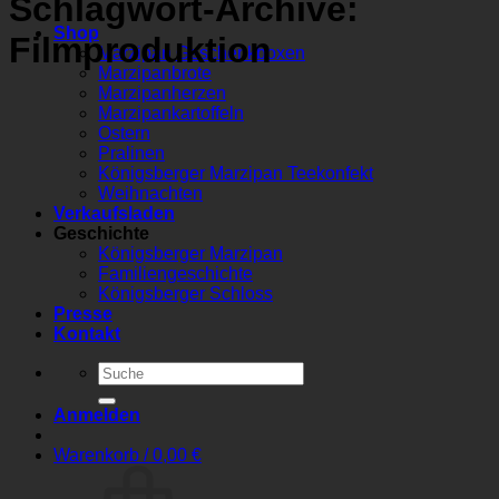
Schlagwort-Archive:
Shop
Filmproduktion
Marzipan Geschenkboxen
Marzipanbrote
Marzipanherzen
Marzipankartoffeln
Ostern
Pralinen
Königsberger Marzipan Teekonfekt
Weihnachten
Verkaufsladen
Geschichte
Königsberger Marzipan
Familiengeschichte
Königsberger Schloss
Presse
Kontakt
Suchen
nach:
Anmelden
Warenkorb /
0,00
€