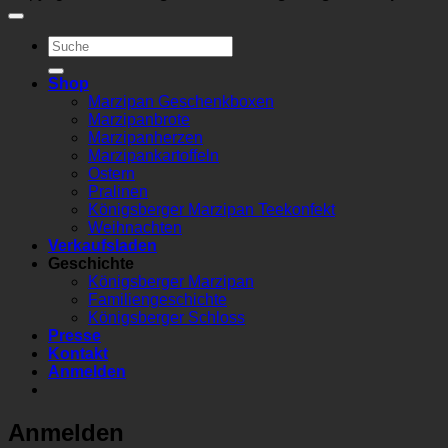
Suchen
nach:
Shop
Marzipan Geschenkboxen
Marzipanbrote
Marzipanherzen
Marzipankartoffeln
Ostern
Pralinen
Königsberger Marzipan Teekonfekt
Weihnachten
Verkaufsladen
Geschichte
Königsberger Marzipan
Familiengeschichte
Königsberger Schloss
Presse
Kontakt
Anmelden
Anmelden