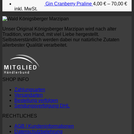
Gin Cranberry Praline
4,00
€
–
70,00
€
inkl. MwSt.
Unser Original Königsberger Marzipan wird nach alter
Tradition, von Hand, mit viel Liebe hergestellt.
Selbstverständlich werden dabei nur natürliche Zutaten
allerbester Qualität verarbeitet.
SHOP INFO
Zahlungsarten
Versandarten
Bestellung verfolgen
Sendungsverfolgung DHL
RECHTLICHES
AGB / Kundeninformationen
Datenschutzbelehrung