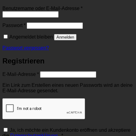
Erforderlich
Benutzername oder E-Mail-Adresse
*
Erforderlich
Passwort
*
Angemeldet bleiben
Anmelden
Passwort vergessen?
Registrieren
Erforderlich
E-Mail-Adresse
*
Ein Link zum Erstellen eines neuen Passworts wird an deine
E-Mail-Adresse gesendet.
Ja, ich möchte ein Kundenkonto eröffnen und akzeptiere
Erforderlich
die
Datenschutzerklärung
.
*