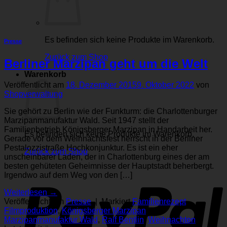
Es befinden sich keine Produkte im Warenkorb.
Presse
Zurück zum Shop
Berliner Marzipan geht um die Welt
Warenkorb
Veröffentlicht am
18. Dezember 2015
9. Oktober 2022
von
Shopverwaltung
Sie gehört zu Berlin wie der Funkturm: die Charlottenburger
Marzipanmanufaktur Wald. Seit 1947 stellt der
Familienbetrieb Königsberger Marzipan in Handarbeit her.
Es befinden sich keine Produkte im Warenkorb.
Gerade vor dem Weihnachts­fest herrscht in der Berliner
Pestalozzistraße Hochkonjunktur. Es ist ein eher
Zurück zum Shop
unscheinbarer Laden, der in Charlottenburg eines der am
besten gehüteten Geheimnisse der Hauptstadt beherbergt.
P
Irgendwo auf dem Weg von den […]
Weiterlesen
→
Veröffentlicht am
Presse
|
Markiert
Familienrezept
,
Filmproduktion
,
Königsberger Marzipan
,
Marzipanmanufaktur Wald
,
Ralf Bentlin
,
Weihnachten