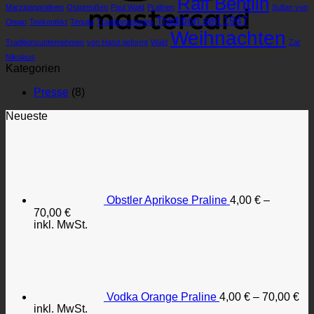
Ralf Bentlin
Marzipanpralinen
Ostpreußen
Paul Wald
Pralinen
Sul­tan von
Tradition seit 1947
Oman
Teekonfekt
Tequila
Traditionsbetrieb
Weihnachten
Traditionsunternehmen
von Hand ge­formt
Wald
Zar
Nikolaus
Kategorien
Presse
(8)
Neueste
Obstler Aprikose Praline
4,00
€
–
70,00
€
inkl. MwSt.
Vodka Orange Praline
4,00
€
–
70,00
€
inkl. MwSt.