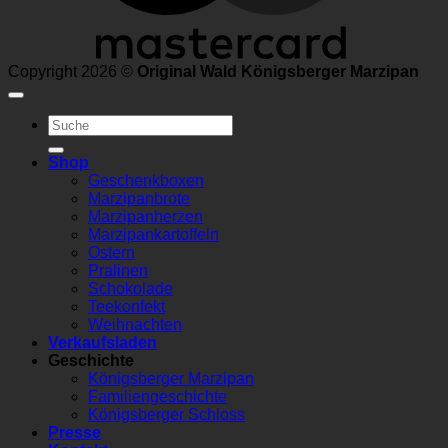
Copyright 2026 ©
Original Wald Königsberger Marzipan
Suchen
nach:
Shop
Geschenkboxen
Marzipanbrote
Marzipanherzen
Marzipankartoffeln
Ostern
Pralinen
Schokolade
Teekonfekt
Weihnachten
Verkaufsladen
Geschichte
Königsberger Marzipan
Familiengeschichte
Königsberger Schloss
Presse