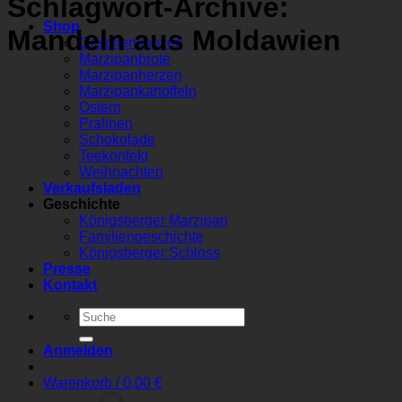
Schlagwort-Archive:
Shop
Mandeln aus Moldawien
Geschenkboxen
Marzipanbrote
Marzipanherzen
Marzipankartoffeln
Ostern
Pralinen
Schokolade
Teekonfekt
Weihnachten
Verkaufsladen
Geschichte
Königsberger Marzipan
Familiengeschichte
Königsberger Schloss
Presse
Kontakt
Suchen
nach:
Anmelden
Warenkorb /
0,00
€