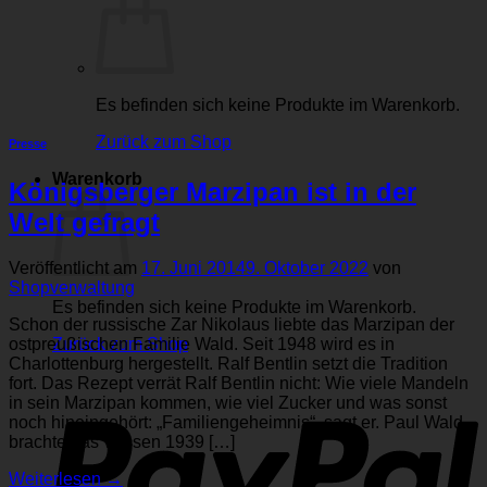
Es befinden sich keine Produkte im Warenkorb.
Zurück zum Shop
Presse
Warenkorb
Königsberger Marzipan ist in der
Welt gefragt
Veröffentlicht am
17. Juni 2014
9. Oktober 2022
von
Shopverwaltung
Es befinden sich keine Produkte im Warenkorb.
Schon der russische Zar Nikolaus liebte das Marzipan der
Zurück zum Shop
ostpreußischen Familie Wald. Seit 1948 wird es in
Charlottenburg hergestellt. Ralf Bentlin setzt die Tradition
P
fort. Das Rezept verrät Ralf Bentlin nicht: Wie viele Mandeln
in sein Marzipan kommen, wie viel Zucker und was sonst
noch hineingehört: „Familiengeheimnis“, sagt er. Paul Wald
brachte das Wissen 1939 […]
Weiterlesen
→