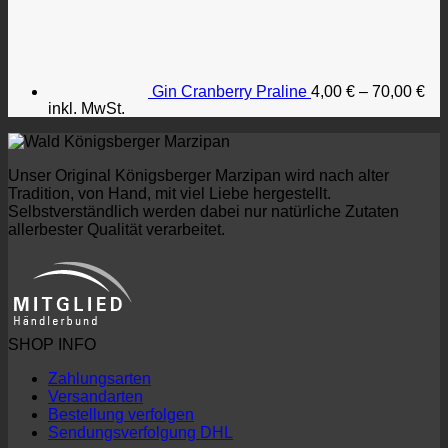
Gin Cranberry Praline
4,00
€
–
70,00
€
inkl. MwSt.
Unser Original Königsberger Marzipan wird nach alter
Tradition, von Hand, mit viel Liebe hergestellt.
Selbstverständlich werden dabei nur natürliche Zutaten
allerbester Qualität verarbeitet.
SHOP INFO
Zahlungsarten
Versandarten
Bestellung verfolgen
Sendungsverfolgung DHL