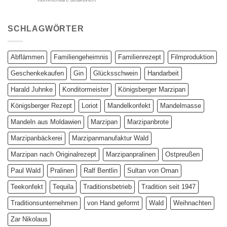
Ralf
Die­
Bentlin
se
Tür
SCHLAGWÖRTER
führt
zum
süßen
Abflämmen
Familiengeheimnis
Familienrezept
Filmproduktion
Glück
Geschenkekaufen
Gin
Glücksschwein
Handarbeit
Ha­rald Juhn­ke
Konditormeister
Königsberger Marzipan
Königsberger Rezept
Lo­ri­ot
Mandelkonfekt
Mandelmasse
Mandeln aus Moldawien
Marzipan
Marzipanbrote
Marzipanbäckerei
Marzipanmanufaktur Wald
Marzipan nach Originalrezept
Marzipanpralinen
Ostpreußen
Paul Wald
Pralinen
Ralf Bentlin
Sul­tan von Oman
Teekonfekt
Tequila
Traditionsbetrieb
Tradition seit 1947
Traditionsunternehmen
von Hand ge­formt
Wald
Weihnachten
Zar Nikolaus