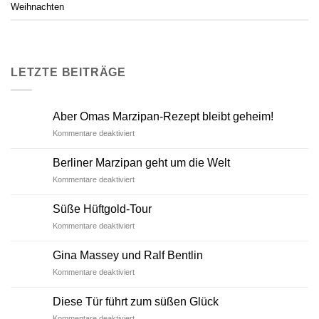
Weihnachten
LETZTE BEITRÄGE
Aber Omas Marzipan-Rezept bleibt geheim!
für
Kommentare deaktiviert
Aber
Omas
Berliner Marzipan geht um die Welt
Marzipan-
für
Kommentare deaktiviert
Rezept
Berliner
bleibt
Marzipan
geheim!
Süße Hüftgold-Tour
geht
für
Kommentare deaktiviert
um
Süße
die
Hüftgold-
Welt
Gina Massey und Ralf Bentlin
Tour
für
Kommentare deaktiviert
Gina
Massey
Die­se Tür führt zum süßen Glück
und
für
Kommentare deaktiviert