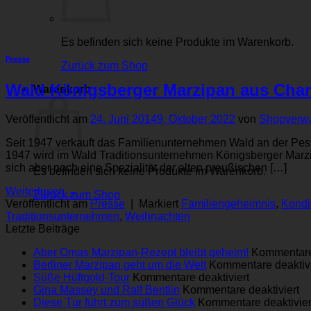
Es befinden sich keine Produkte im Warenkorb.
Presse
Zurück zum Shop
Wald Königsberger Marzipan aus Charl
Warenkorb
Veröffentlicht am
24. Juni 2014
9. Oktober 2022
von
Shopverwa
Seit 1947 verkauft das Familienunternehmen Wald an der Pesta
1947 wird im Wald Traditionsunternehmen Königsberger Marzip
sich aber noch eine Spezialität der alten preußischen […]
Es befinden sich keine Produkte im Warenkorb.
Weiterlesen
→
Zurück zum Shop
Veröffentlicht am
Presse
|
Markiert
Familiengeheimnis
,
Kondi
Traditionsunternehmen
,
Weihnachten
Letzte Beiträge
Aber Omas Marzipan-Rezept bleibt geheim!
Kommentare 
Berliner Marzipan geht um die Welt
Kommentare deaktivi
für
Süße Hüftgold-Tour
Kommentare deaktiviert
Süße
für
Gina Massey und Ralf Bentlin
Kommentare deaktiviert
Hüftgold-
Gi
Die­se Tür führt zum süßen Glück
Kommentare deaktivier