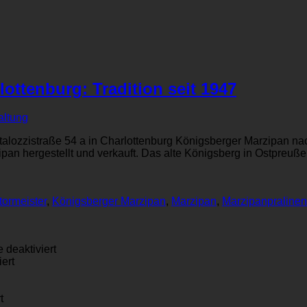
ottenburg: Tradition seit 1947
ltung
lozzistraße 54 a in Charlottenburg Königsberger Marzipan nach
an hergestellt und verkauft. Das alte Königsberg in Ostpreuße
tormeister
,
Königsberger Marzipan
,
Marzipan
,
Marzipanpralinen
für
deaktiviert
für
Aber
ert
Berliner
Omas
Marzipan
Marzipan-
na
für
geht
Rezept
t