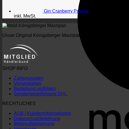
Gin Cranberry Praline
4,00
€
–
70,00
€
inkl. MwSt.
Unser Original Königsberger Marzipan wird nach alter Tradition,
SHOP INFO
Zahlungsarten
Versandarten
Bestellung verfolgen
Sendungsverfolgung DHL
RECHTLICHES
AGB / Kundeninformationen
Datenschutzbelehrung
Widerrufsbelehrung
Impressum