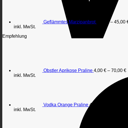
Geflämmtes Marzipanbrot
3,60
€
–
45,00
inkl. MwSt.
Empfehlung
Obstler Aprikose Praline
4,00
€
–
70,00
€
inkl. MwSt.
Vodka Orange Praline
4,00
€
–
70,00
€
inkl. MwSt.