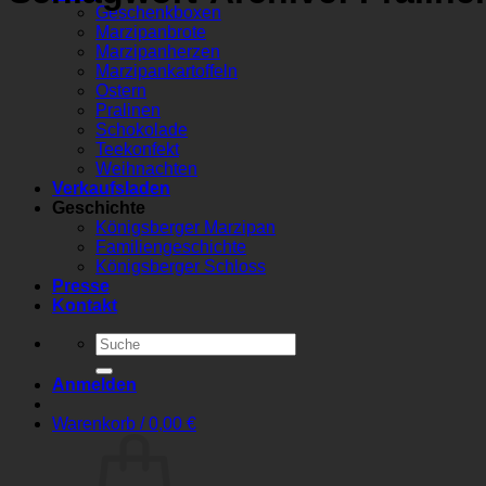
Geschenkboxen
Marzipanbrote
Marzipanherzen
Marzipankartoffeln
Ostern
Pralinen
Schokolade
Teekonfekt
Weihnachten
Verkaufsladen
Geschichte
Königsberger Marzipan
Familiengeschichte
Königsberger Schloss
Presse
Kontakt
Suchen
nach:
Anmelden
Warenkorb /
0,00
€