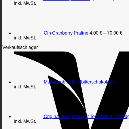
inkl. MwSt.
Gin Cranberry Praline
4,00
€
–
70,00
€
inkl. MwSt.
Verkaufsschlager
Marzipanbrot Edelbitterschokolade
4,00
€
inkl. MwSt.
Original Königsberger Teekonfekt – handg
inkl. MwSt.