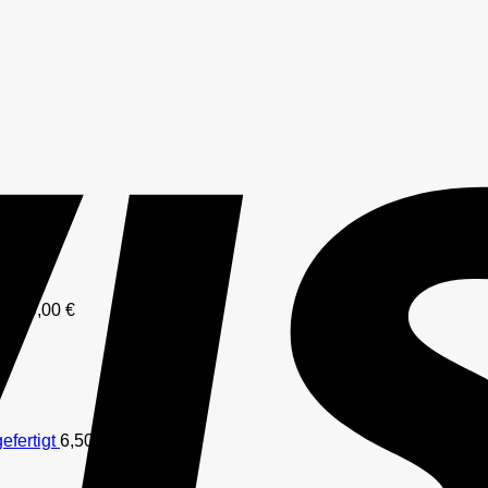
–
19,00
€
efertigt
6,50
€
–
49,50
€