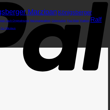
gsberger Marzipan
Königsberger
Ralf
ipan nach Originalrezept
Marzipanpralinen
Ostpreußen
Paul Wald
Pralinen
Zar Nikolaus