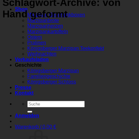
Schlagwort-Archive:
von
Shop
Hand ge­formt
Marzipan Geschenkboxen
Marzipanbrote
Marzipanherzen
Marzipankartoffeln
Ostern
Pralinen
Königsberger Marzipan Teekonfekt
Weihnachten
Verkaufsladen
Geschichte
Königsberger Marzipan
Familiengeschichte
Königsberger Schloss
Presse
Kontakt
Suchen
nach:
Anmelden
Warenkorb /
0,00
€