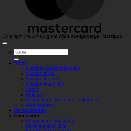
Copyright 2026 ©
Original Wald Königsberger Marzipan
Suchen
nach:
Shop
Marzipan Geschenkboxen
Marzipanbrote
Marzipanherzen
Marzipankartoffeln
Ostern
Pralinen
Königsberger Marzipan Teekonfekt
Weihnachten
Verkaufsladen
Geschichte
Königsberger Marzipan
Familiengeschichte