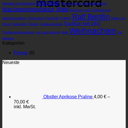
Marzipan
Mandeln aus Moldawien
Marzipanbrote
Marzipanbäckerei
Marzipanmanufaktur Wald
Marzipan nach Originalrezept
Ralf Bentlin
Marzipanpralinen
Ostpreußen
Paul Wald
Pralinen
Sul­tan von
Tradition seit 1947
Oman
Teekonfekt
Tequila
Traditionsbetrieb
Weihnachten
Traditionsunternehmen
von Hand ge­formt
Wald
Zar
Nikolaus
Kategorien
Presse
(8)
Neueste
Obstler Aprikose Praline
4,00
€
–
70,00
€
inkl. MwSt.