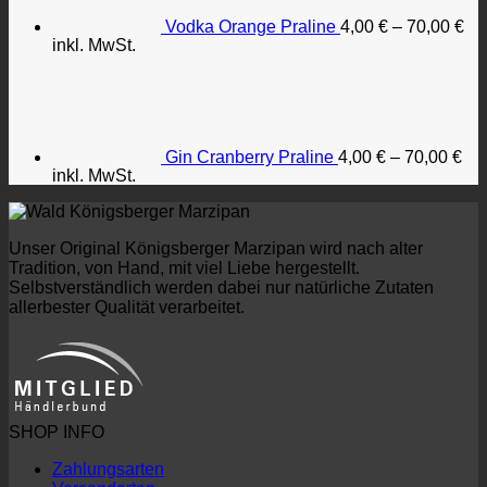
Vodka Orange Praline
4,00
€
–
70,00
€
inkl. MwSt.
Gin Cranberry Praline
4,00
€
–
70,00
€
inkl. MwSt.
Unser Original Königsberger Marzipan wird nach alter
Tradition, von Hand, mit viel Liebe hergestellt.
Selbstverständlich werden dabei nur natürliche Zutaten
allerbester Qualität verarbeitet.
SHOP INFO
Zahlungsarten