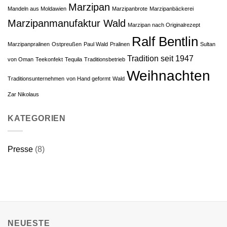
Marzipan
Mandeln aus Moldawien
Marzipanbrote
Marzipanbäckerei
Marzipanmanufaktur Wald
Marzipan nach Originalrezept
Ralf Bentlin
Marzipanpralinen
Ostpreußen
Paul Wald
Pralinen
Sul­tan
Tradition seit 1947
von Oman
Teekonfekt
Tequila
Traditionsbetrieb
Weihnachten
Traditionsunternehmen
von Hand ge­formt
Wald
Zar Nikolaus
KATEGORIEN
Presse
(8)
NEUESTE