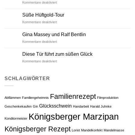
Kommentare deaktiviert
für
Rezept
Berliner
bleibt
Marzipan
geheim!
Süße Hüftgold-Tour
geht
Kommentare deaktiviert
für
um
Süße
die
Hüftgold-
Welt
Gina Massey und Ralf Bentlin
Tour
Kommentare deaktiviert
für
Gina
Massey
Die­se Tür führt zum süßen Glück
und
Kommentare deaktiviert
für
Ralf
Die­
Bentlin
se
Tür
SCHLAGWÖRTER
führt
zum
süßen
Familienrezept
Glück
Abflämmen
Familiengeheimnis
Filmproduktion
Glücksschwein
Geschenkekaufen
Gin
Handarbeit
Ha­rald Juhn­ke
Königsberger Marzipan
Konditormeister
Königsberger Rezept
Lo­ri­ot
Mandelkonfekt
Mandelmasse