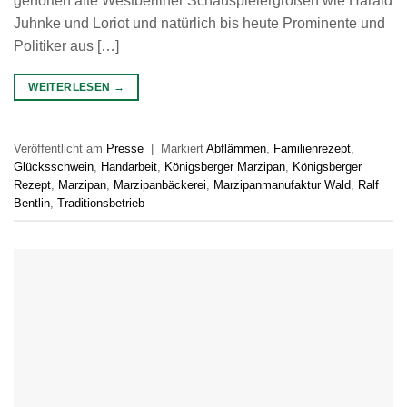
gehörten alte Westberliner Schauspielergrößen wie Harald
Juhnke und Loriot und natürlich bis heute Prominente und
Politiker aus […]
WEITERLESEN
→
Veröffentlicht am
Presse
|
Markiert
Abflämmen
,
Familienrezept
,
Glücksschwein
,
Handarbeit
,
Königsberger Marzipan
,
Königsberger
Rezept
,
Marzipan
,
Marzipanbäckerei
,
Marzipanmanufaktur Wald
,
Ralf
Bentlin
,
Traditionsbetrieb