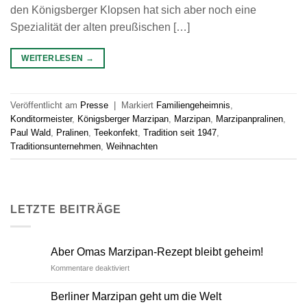
den Königsberger Klopsen hat sich aber noch eine
Spezialität der alten preußischen […]
WEITERLESEN
→
Veröffentlicht am
Presse
|
Markiert
Familiengeheimnis
,
Konditormeister
,
Königsberger Marzipan
,
Marzipan
,
Marzipanpralinen
,
Paul Wald
,
Pralinen
,
Teekonfekt
,
Tradition seit 1947
,
Traditionsunternehmen
,
Weihnachten
LETZTE BEITRÄGE
Aber Omas Marzipan-Rezept bleibt geheim!
Kommentare deaktiviert
für
Aber
Omas
Berliner Marzipan geht um die Welt
Marzipan-