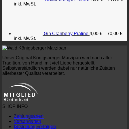
inkl. MwSt.
Gin Cranberry Praline
4,00
€
–
70,00
€
inkl. MwSt.
Unser Original Königsberger Marzipan wird nach alter
Tradition, von Hand, mit viel Liebe hergestellt.
Selbstverständlich werden dabei nur natürliche Zutaten
allerbester Qualität verarbeitet.
SHOP INFO
Zahlungsarten
Versandarten
Bestellung verfolgen