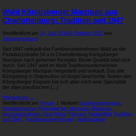
Wald Königsberger Marzipan aus
Charlottenburg: Tradition seit 1947
Veröffentlicht am
24. Juni 2014
9. Oktober 2022
von
Shopverwaltung
Seit 1947 verkauft das Familienunternehmen Wald an der
Pestalozzistraße 54 a in Charlottenburg Königsberger
Marzipan nach geheimer Rezeptur. Beste Qualität setzt sich
durch. Seit 1947 wird im Wald Traditionsunternehmen
Königsberger Marzipan hergestellt und verkauft. Das alte
Königsberg in Ostpreußen ist längst Geschichte. Neben den
Königsberger Klopsen hat sich aber noch eine Spezialität
der alten preußischen […]
Weiterlesen
→
Veröffentlicht am
Presse
|
Markiert
Familiengeheimnis
,
Konditormeister
,
Königsberger Marzipan
,
Marzipan
,
Marzipanpralinen
,
Paul Wald
,
Pralinen
,
Teekonfekt
,
Tradition
seit 1947
,
Traditionsunternehmen
,
Weihnachten