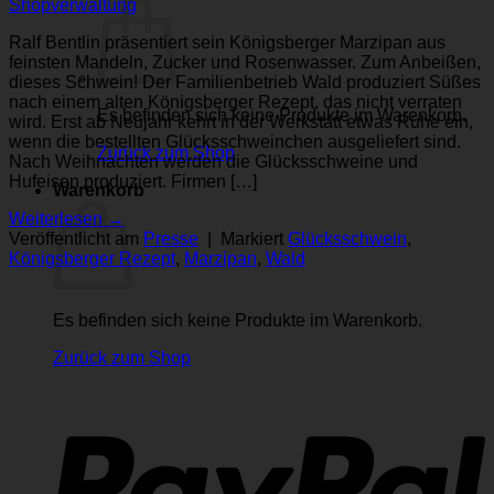
Shopverwaltung
Ralf Bentlin präsentiert sein Königsberger Marzipan aus
feinsten Mandeln, Zucker und Rosenwasser. Zum Anbeißen,
dieses Schwein! Der Familienbetrieb Wald produziert Süßes
nach einem alten Königsberger Rezept, das nicht verraten
Es befinden sich keine Produkte im Warenkorb.
wird. Erst ab Neujahr kehrt in der Werkstatt etwas Ruhe ein,
wenn die bestellten Glücksschweinchen ausgeliefert sind.
Zurück zum Shop
Nach Weihnachten werden die Glücksschweine und
Hufeisen produziert. Firmen […]
Warenkorb
Weiterlesen
→
Veröffentlicht am
Presse
|
Markiert
Glücksschwein
,
Königsberger Rezept
,
Marzipan
,
Wald
Es befinden sich keine Produkte im Warenkorb.
Zurück zum Shop