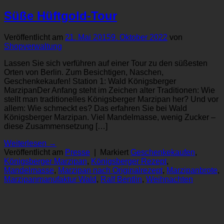
Süße Hüftgold-Tour
Veröffentlicht am
21. Mai 2015
9. Oktober 2022
von
Shopverwaltung
Lassen Sie sich verführen auf einer Tour zu den süßesten
Orten von Berlin. Zum Besichtigen, Naschen,
Geschenkekaufen! Station 1: Wald Königsberger
MarzipanDer Anfang steht im Zeichen alter Traditionen: Wie
stellt man traditionelles Königsberger Marzipan her? Und vor
allem: Wie schmeckt es? Das erfahren Sie bei Wald
Königsberger Marzipan. Viel Mandelmasse, wenig Zucker –
diese Zusammensetzung […]
Weiterlesen
→
Veröffentlicht am
Presse
|
Markiert
Geschenkekaufen
,
Königsberger Marzipan
,
Königsberger Rezept
,
Mandelmasse
,
Marzipan nach Originalrezept
,
Marzipanbrote
,
Marzipanmanufaktur Wald
,
Ralf Bentlin
,
Weihnachten