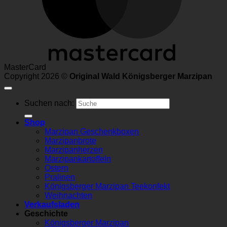
MasterCard
Copyright 2026 ©
Original Wald Königsberger Marzipan
Suchen nach:
Shop
Marzipan Geschenkboxen
Marzipanbrote
Marzipanherzen
Marzipankartoffeln
Ostern
Pralinen
Königsberger Marzipan Teekonfekt
Weihnachten
Verkaufsladen
Geschichte
Königsberger Marzipan