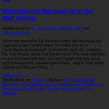
Presse
Königsberger Marzipan ist in der
Welt gefragt
Veröffentlicht am
17. Juni 2014
9. Oktober 2022
von
Shopverwaltung
Schon der russische Zar Nikolaus liebte das Marzipan der
ostpreußischen Familie Wald. Seit 1948 wird es in
Charlottenburg hergestellt. Ralf Bentlin setzt die Tradition
fort. Das Rezept verrät Ralf Bentlin nicht: Wie viele Mandeln
in sein Marzipan kommen, wie viel Zucker und was sonst
noch hineingehört: „Familiengeheimnis“, sagt er. Paul Wald
brachte das Wissen 1939 […]
Weiterlesen
→
Veröffentlicht am
Presse
|
Markiert
Gin
,
Königsberger
Marzipan
,
Königsberger Rezept
,
Mandeln aus Moldawien
,
Ostpreußen
,
Ralf Bentlin
,
Tequila
,
Weihnachten
,
Zar
Nikolaus