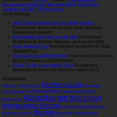
Königsberger Marzipan
,
Mandelkonfekt
,
Ralf Bentlin
,
Tradition seit 1947
,
Weihnachten
Letzte Beiträge
Aber Omas Marzipan-Rezept bleibt geheim!
Kommentare deaktiviert
für Aber Omas Marzipan-
Rezept bleibt geheim!
Berliner Marzipan geht um die Welt
Kommentare
deaktiviert
für Berliner Marzipan geht um die Welt
Süße Hüftgold-Tour
Kommentare deaktiviert
für Süße
Hüftgold-Tour
Gina Massey und Ralf Bentlin
Kommentare deaktiviert
für Gina Massey und Ralf Bentlin
Die­se Tür führt zum süßen Glück
Kommentare
deaktiviert
für Die­se Tür führt zum süßen Glück
Schlagwörter
Familienrezept
Abflämmen
Familiengeheimnis
Filmproduktion
Glücksschwein
Geschenkekaufen
Gin
Handarbeit
Ha­rald Juhn­ke
Königsberger Marzipan
Konditormeister
Königsberger Rezept
Lo­ri­ot
Mandelkonfekt
Mandelmasse
Marzipan
Mandeln aus Moldawien
Marzipanbrote
Marzipanbäckerei