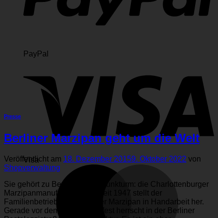
PayPal
Presse
Berliner Marzipan geht um die Welt
Veröffentlicht am
18. Dezember 2015
9. Oktober 2022
von
Visa
Shopverwaltung
Sie gehört zu Berlin wie der Funkturm: die Charlottenburger
Marzipanmanufaktur Wald. Seit 1947 stellt der
Familienbetrieb Königsberger Marzipan in Handarbeit her.
Gerade vor dem Weihnachts­fest herrscht in der Berliner