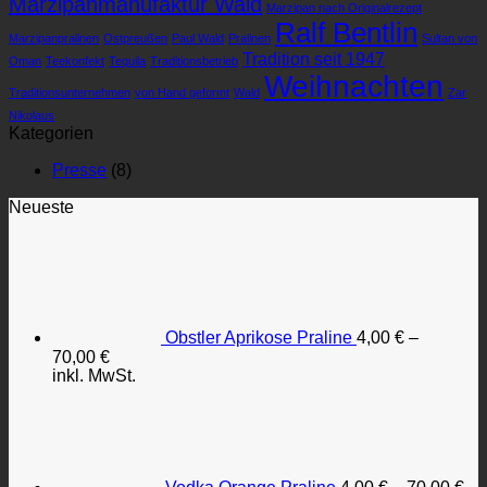
Marzipanmanufaktur Wald
Marzipan nach Originalrezept
Ralf Bentlin
Marzipanpralinen
Ostpreußen
Paul Wald
Pralinen
Sul­tan von
Tradition seit 1947
Oman
Teekonfekt
Tequila
Traditionsbetrieb
Weihnachten
Traditionsunternehmen
von Hand ge­formt
Wald
Zar
Nikolaus
Kategorien
Presse
(8)
Neueste
Obstler Aprikose Praline
4,00
€
–
70,00
€
inkl. MwSt.