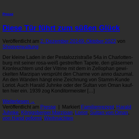
Presse
Die­se Tür führt zum süßen Glück
Veröffentlicht am
2. Dezember 2014
9. Oktober 2022
von
Shopverwaltung
Der klei­ne La­den in der Pestalozzistraße 54a in Char­lot­ten­
burg mit sei­ner ro­sa-weiß ge­streif­ten Ta­pe­te, den glä­ser­nen
Kron­leuch­tern und der Vi­tri­ne mit dem in Zel­lo­phan ge­wi­
ckel­ten Mar­zi­pan ver­sprüht den Char­me von an­no da­zu­mal.
An den Wän­den hängt ei­ne Zeich­nung von Stamm-Kun­de
Lo­ri­ot. Auch Ha­rald Juhn­ke oder der Sul­tan von Oman kauf­
ten hier ein.​ 1939 zog Kon­di­tor­meis­ter […]
Weiterlesen
→
Veröffentlicht am
Presse
|
Markiert
Familienrezept
,
Ha­rald
Juhn­ke
,
Königsberger Marzipan
,
Lo­ri­ot
,
Sul­tan von Oman
,
von Hand ge­formt
,
Weihnachten