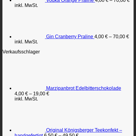
Vodka Orange Praline
4,00
€
–
70,00
€
inkl. MwSt.
Gin Cranberry Praline
4,00
€
–
70,00
€
inkl. MwSt.
Verkaufsschlager
Marzipanbrot Edelbitterschokolade
4,00
€
–
19,00
€
inkl. MwSt.
Original Königsberger Teekonfekt –
handgefertigt
6,50
€
–
49,50
€