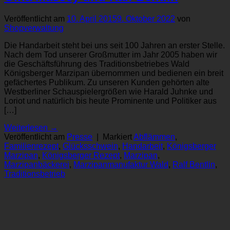
Veröffentlicht am
10. April 2015
9. Oktober 2022
von
Shopverwaltung
Die Handarbeit steht bei uns seit 100 Jahren an erster Stelle.
Nach dem Tod unserer Großmutter im Jahr 2005 haben wir
die Geschäftsführung des Traditionsbetriebes Wald
Königsberger Marzipan übernommen und bedienen ein breit
gefächertes Publikum. Zu unseren Kunden gehörten alte
Westberliner Schauspielergrößen wie Harald Juhnke und
Loriot und natürlich bis heute Prominente und Politiker aus
[…]
Weiterlesen
→
Veröffentlicht am
Presse
|
Markiert
Abflämmen
,
Familienrezept
,
Glücksschwein
,
Handarbeit
,
Königsberger
Marzipan
,
Königsberger Rezept
,
Marzipan
,
Marzipanbäckerei
,
Marzipanmanufaktur Wald
,
Ralf Bentlin
,
Traditionsbetrieb