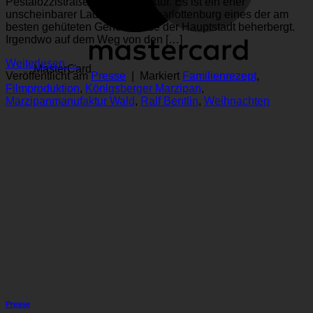
Pestalozzistraße Hochkonjunktur. Es ist ein eher
unscheinbarer Laden, der in Charlottenburg eines der am
besten gehüteten Geheimnisse der Hauptstadt beherbergt.
Irgendwo auf dem Weg von den […]
Weiterlesen
→
MasterCard
Veröffentlicht am
Presse
|
Markiert
Familienrezept
,
Filmproduktion
,
Königsberger Marzipan
,
Marzipanmanufaktur Wald
,
Ralf Bentlin
,
Weihnachten
Presse