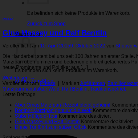
Es befinden sich keine Produkte im Warenkorb.
Presse
Zurück zum Shop
Gina Massey und Ralf Bentlin
Warenkorb
Veröffentlicht am
10. April 2015
9. Oktober 2022
von
Shopverw
Die Handarbeit steht bei uns seit 100 Jahren an erster Stell
Marzipan übernommen und bedienen ein breit gefächertes Pub
heute Prominente und Politiker aus […]
Es befinden sich keine Produkte im Warenkorb.
Weiterlesen
→
Zurück zum Shop
Veröffentlicht am
Presse
|
Markiert
Abflämmen
,
Familienrezep
Marzipanmanufaktur Wald
,
Ralf Bentlin
,
Traditionsbetrieb
Letzte Beiträge
Aber Omas Marzipan-Rezept bleibt geheim!
Kommentare 
Berliner Marzipan geht um die Welt
Kommentare deaktivi
für
Süße Hüftgold-Tour
Kommentare deaktiviert
Süße
für
Gina Massey und Ralf Bentlin
Kommentare deaktiviert
Hüftgold-
Gi
Die­se Tür führt zum süßen Glück
Kommentare deaktivier
Tour
M
Schlagwörter
un