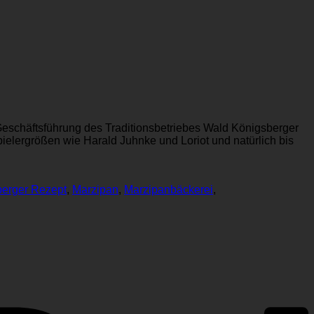
 Geschäftsführung des Traditionsbetriebes Wald Königsberger
elergrößen wie Harald Juhnke und Loriot und natürlich bis
erger Rezept
,
Marzipan
,
Marzipanbäckerei
,
P