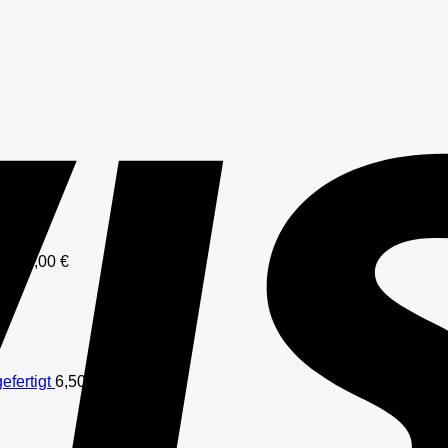
–
19,00
€
efertigt
6,50
€
–
49,50
€