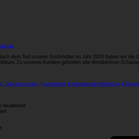
altung
e. Nach dem Tod unserer Großmutter im Jahr 2005 haben wir die
likum. Zu unseren Kunden gehörten alte Westberliner Schauspi
t
,
Glücksschwein
,
Handarbeit
,
Königsberger Marzipan
,
Königsb
für
deaktiviert
für
Aber
ert
Berliner
Omas
Marzipan
Marzipan-
na
für
geht
Rezept
t
assey
Die­
um
bleibt
d
se
die
geheim!