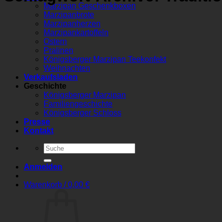
Marzipan Geschenkboxen
Marzipanbrote
Marzipanherzen
Marzipankartoffeln
Ostern
Pralinen
Königsberger Marzipan Teekonfekt
Weihnachten
Verkaufsladen
Geschichte
Königsberger Marzipan
Familiengeschichte
Königsberger Schloss
Presse
Kontakt
Suchen
nach:
Anmelden
Warenkorb /
0,00
€