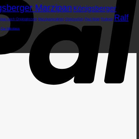
gsberger Marzipan
Königsberger
Ralf
ipan nach Originalrezept
Marzipanpralinen
Ostpreußen
Paul Wald
Pralinen
Zar Nikolaus