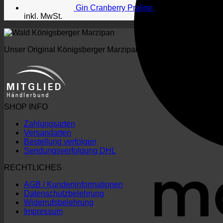
Gin Cranberry Praline
4,00
€
–
70,00
€
inkl. MwSt.
Unser Original Königsberger Marzipan wird nach alter Tradition,
SHOP INFO
Zahlungsarten
Versandarten
Bestellung verfolgen
Sendungsverfolgung DHL
RECHTLICHES
AGB / Kundeninformationen
Datenschutzbelehrung
Widerrufsbelehrung
Impressum