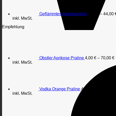
Geflämmtes Marzipanbrot
3,60
€
–
44,00
inkl. MwSt.
Empfehlung
Obstler Aprikose Praline
4,00
€
–
70,00
€
inkl. MwSt.
Vodka Orange Praline
4,00
€
–
70,00
€
inkl. MwSt.