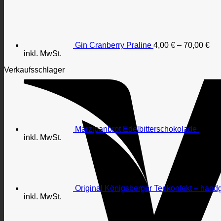
Gin Cranberry Praline
4,00
€
–
70,00
€
inkl. MwSt.
Verkaufsschlager
Marzipanbrot Edelbitterschokolade
4,00
€
inkl. MwSt.
Original Königsberger Teekonfekt – handg
inkl. MwSt.