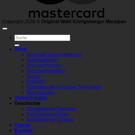
Copyright 2026 ©
Original Wald Königsberger Marzipan
Suchen
nach:
Shop
Marzipan Geschenkboxen
Marzipanbrote
Marzipanherzen
Marzipankartoffeln
Ostern
Pralinen
Königsberger Marzipan Teekonfekt
Weihnachten
Verkaufsladen
Geschichte
Königsberger Marzipan
Familiengeschichte
Königsberger Schloss
Presse
Kontakt