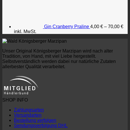
Gin Cranberry Praline
4,00
€
–
70,00
€
inkl. MwSt.
Unser Original Königsberger Marzipan wird nach alter
Tradition, von Hand, mit viel Liebe hergestellt.
Selbstverständlich werden dabei nur natürliche Zutaten
allerbester Qualität verarbeitet.
SHOP INFO
Zahlungsarten
Versandarten
Bestellung verfolgen
Sendungsverfolgung DHL