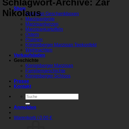
Schlagwort-Archive:
Zar
Shop
Nikolaus
Marzipan Geschenkboxen
Marzipanbrote
Marzipanherzen
Marzipankartoffeln
Ostern
Pralinen
Königsberger Marzipan Teekonfekt
Weihnachten
Verkaufsladen
Geschichte
Königsberger Marzipan
Familiengeschichte
Königsberger Schloss
Presse
Kontakt
Suchen
nach:
Anmelden
Warenkorb /
0,00
€