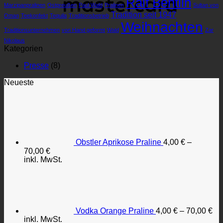
Ralf Bentlin
Marzipanpralinen
Ostpreußen
Paul Wald
Pralinen
Sul­tan von
Tradition seit 1947
Oman
Teekonfekt
Tequila
Traditionsbetrieb
Weihnachten
Traditionsunternehmen
von Hand ge­formt
Wald
Zar
Nikolaus
Kategorien
Presse
(8)
Neueste
Obstler Aprikose Praline
4,00
€
–
70,00
€
inkl. MwSt.
Vodka Orange Praline
4,00
€
–
70,00
€
inkl. MwSt.