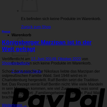
Es befinden sich keine Produkte im Warenkorb.
Zurück zum Shop
Presse
Warenkorb
Königsberger Marzipan ist in der
Welt gefragt
Veröffentlicht am
17. Juni 2014
9. Oktober 2022
von
Es befinden sich keine Produkte im Warenkorb.
Shopverwaltung
Zurück zum Shop
Schon der russische Zar Nikolaus liebte das Marzipan der
ostpreußischen Familie Wald. Seit 1948 wird es in
P
Charlottenburg hergestellt. Ralf Bentlin setzt die Tradition
fort. Das Rezept verrät Ralf Bentlin nicht: Wie viele Mandeln
in sein Marzipan kommen, wie viel Zucker und was sonst
noch hineingehört: „Familiengeheimnis“, sagt er. Paul Wald
brachte das Wissen 1939 […]
Weiterlesen
→