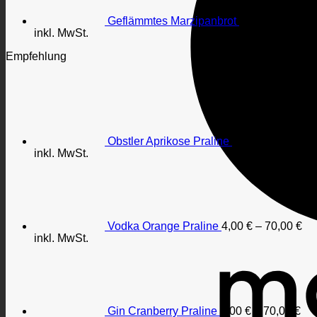
Geflämmtes Marzipanbrot
3,60
€
–
45,00
inkl. MwSt.
Empfehlung
Obstler Aprikose Praline
4,00
€
–
70,00
€
inkl. MwSt.
Vodka Orange Praline
4,00
€
–
70,00
€
inkl. MwSt.
Gin Cranberry Praline
4,00
€
–
70,00
€