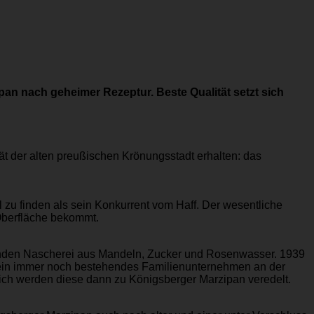
an nach geheimer Rezeptur. Beste Qualität setzt sich
ät der alten preußischen Krönungsstadt erhalten: das
zu finden als sein Konkurrent vom Haff. Der wesentliche
Oberfläche bekommt.
P
menden Nascherei aus Mandeln, Zucker und Rosenwasser. 1939
7 sein immer noch bestehendes Familienunternehmen an der
ßlich werden diese dann zu Königsberger Marzipan veredelt.