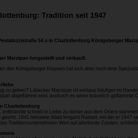
ottenburg: Tradition seit 1947
estalozzistraße 54 a in Charlottenburg Königsberger Marzip
r Marzipan hergestellt und verkauft.
en den Königsberger Klopsen hat sich aber noch eine Spezialit
rliebe
g zu geben? Lübecker Marzipan ist weitaus häufiger im Handel 
zipan abgeflämmt wird, wodurch es seine bräunlich geflammte 
in Charlottenburg
, entbrannte schnell in Liebe zu dieser aus dem Orient stam
te geehrt. 1941 heiratete Wald Irmgard Radant, mit der er 194
 das Traditonsunternehmen Wert auf allerbeste Zutaten, schlie
eimnis