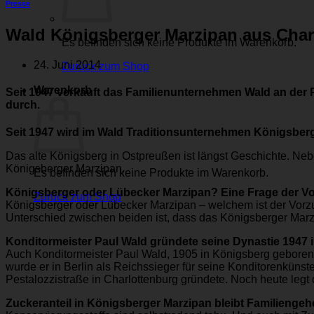
Presse
Wald Königsberger Marzipan aus Charl
Es befinden sich keine Produkte im Warenkorb.
24. Juni 2014
Zurück zum Shop
Warenkorb
Seit 1947 verkauft das Familienunternehmen Wald an der P
durch.
Seit 1947 wird im Wald Traditionsunternehmen Königsberge
Das alte Königsberg in Ostpreußen ist längst Geschichte. Neb
Königsberger Marzipan.
Es befinden sich keine Produkte im Warenkorb.
Königsberger oder Lübecker Marzipan? Eine Frage der Vo
Zurück zum Shop
Königsberger oder Lübecker Marzipan – welchem ist der Vorzu
Unterschied zwischen beiden ist, dass das Königsberger Mar
Konditormeister Paul Wald gründete seine Dynastie 1947 
Auch Konditormeister Paul Wald, 1905 in Königsberg geboren
wurde er in Berlin als Reichssieger für seine Konditorenküns
Pestalozzistraße in Charlottenburg gründete. Noch heute legt
Zuckeranteil in Königsberger Marzipan bleibt Familiengeh