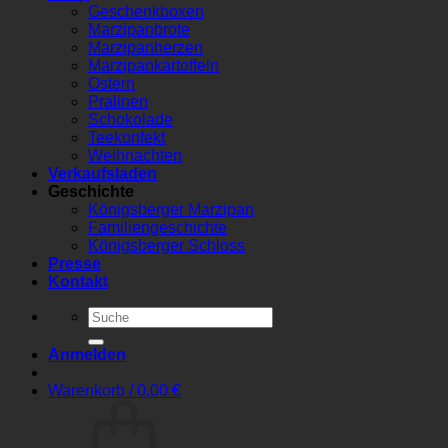
Geschenkboxen
Marzipanbrote
Marzipanherzen
Marzipankartoffeln
Ostern
Pralinen
Schokolade
Teekonfekt
Weihnachten
Verkaufsladen
Geschichte
Königsberger Marzipan
Familiengeschichte
Königsberger Schloss
Presse
Kontakt
Suchen
nach:
Anmelden
Warenkorb /
0,00
€