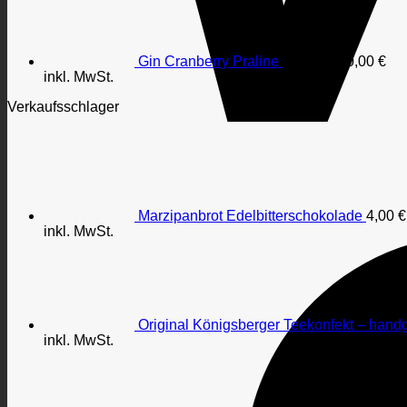
Gin Cranberry Praline
4,00
€
–
70,00
€
inkl. MwSt.
Verkaufsschlager
Marzipanbrot Edelbitterschokolade
4,00
€
inkl. MwSt.
Original Königsberger Teekonfekt – handg
inkl. MwSt.