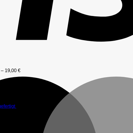
–
19,00
€
efertigt
6,50
€
–
49,50
€