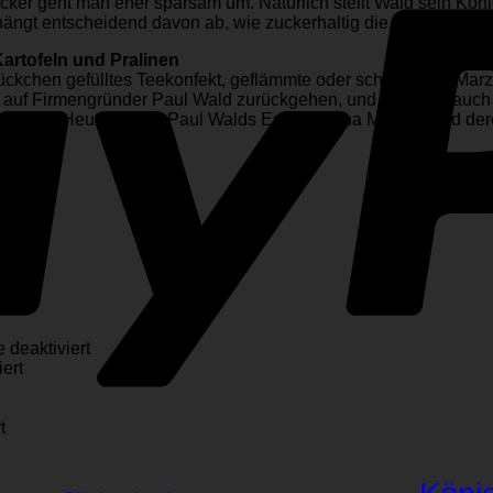
cker geht man eher sparsam um. Natürlich stellt Wald sein Kön
hängt entscheidend davon ab, wie zuckerhaltig die Masse ist.
artofeln und Pralinen
tückchen gefülltes Teekonfekt, geflämmte oder schokolierte Ma
 auf Firmengründer Paul Wald zurückgehen, und natürlich auch
tstagen. Heute führen Paul Walds Enkelin Gina Massey und d
für
deaktiviert
für
Aber
ert
Berliner
Omas
Marzipan
Marzipan-
na
für
geht
Rezept
t
assey
Die­
um
bleibt
d
se
die
geheim!
lf
Tür
Welt