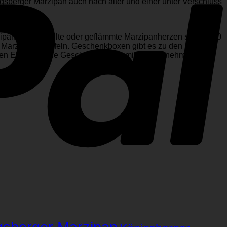
igsberger Marzipan auch nach alter und einer unter Verschluss
rzipanbrote, gefüllte oder geflämmte Marzipanherzen sowie 100
 Marzipankartoffeln. Geschenkboxen gibt es zu den
eren Ehemann die Geschicke des Familienunternehmens.